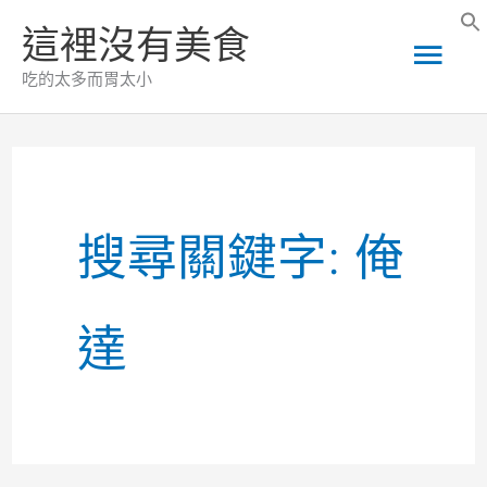
跳
這裡沒有美食
主
至
吃的太多而胃太小
主
要
要
選
內
容
搜尋關鍵字:
俺
單
達