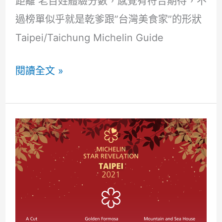
距離 老百姓體驗分數，感覺有符合期待，不
的
過榜單似乎就是乾爹跟”台灣美食家”的形狀
A5
Taipei/Taichung Michelin Guide
和
2021
閱讀全文 »
牛
台
北
台
中
米
其
林
指