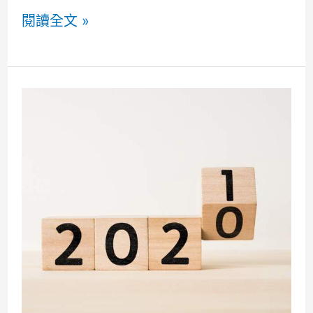
姓
2021
閱讀全文 »
體
台
驗
北/
分
台
數
中
Taipei/Taichung
米
Michelin
其
Guide
林
指
南
星
星