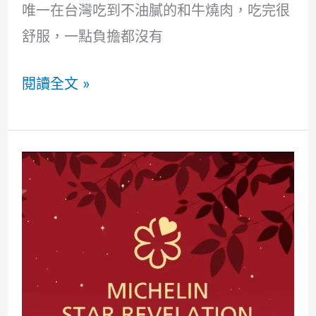
林
唯一在台灣吃到不油膩的和牛燒肉，吃完很
一
舒服，一點負擔都沒有
星
二
台
閱讀全文 »
訪
中
俺
達
の
肉
屋
日
本