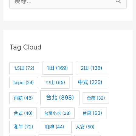
林
尋
台
關
北
鍵
台
Tag Cloud
字
中
:
星
1田
(169)
2田
(138)
1.5田
(72)
星
中式
(225)
中山
(65)
taipei
(26)
餐
台北
(898)
廳
再訪
(48)
台南
(32)
懶
台菜
(63)
台式
(40)
台灣小吃
(28)
人
和牛
(72)
咖啡
(44)
大安
(50)
包