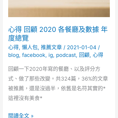
餐
廳
名
心得 回顧 2020 各餐廳及數據 年
單
度總覽
與
心得
,
懶人包
,
推薦文章
/
2021-01-04
/
blog
,
facebook
,
ig
,
podcast
,
回顧
,
心得
食
記
回顧一下2020年寫的餐廳、以及評分方
式、做了那些改變。共324篇，36%的文章
被推薦，還是沒過半，依舊是名符其實的*
這裡沒有美食*
心
閱讀全文 »