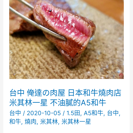
屋
2
田
日
本
和
牛
燒
肉
台中 俺達の肉屋 日本和牛燒肉店
店
米其林一星 不油膩的A5和牛
米
台中
/
2020-10-05
/
1.5田
,
A5和牛
,
台中
,
和牛
,
燒肉
,
米其林
,
米其林一星
其