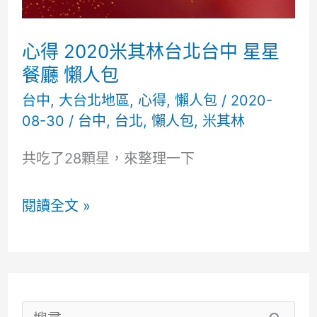
總
覽
心得 2020米其林台北台中 星星
餐廳 懶人包
台中
,
大台北地區
,
心得
,
懶人包
/
2020-
08-30
/
台中
,
台北
,
懶人包
,
米其林
共吃了28顆星，來整理一下
心
閱讀全文 »
得
2020
米
其
搜