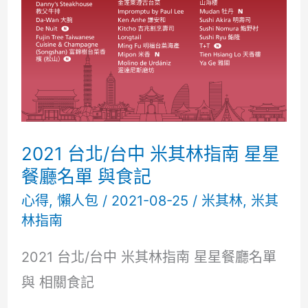
南
星
星
餐
廳
跟
2021 台北/台中 米其林指南 星星
你
餐廳名單 與食記
的
心得
,
懶人包
/
2021-08-25
/
米其林
,
米其
林指南
距
離
2021 台北/台中 米其林指南 星星餐廳名單
老
與 相關食記
百