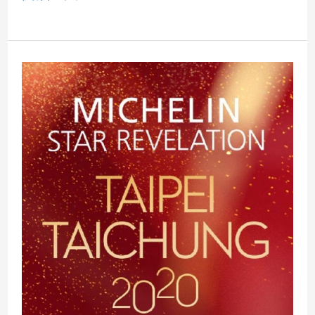
得
回
顧
2020
各
餐
廳
及
數
據
年
度