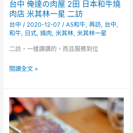
台中 俺達の肉屋 2田 日本和牛燒
肉店 米其林一星 二訪
台中
/
2020-12-07
/
A5和牛
,
再訪
,
台中
,
和牛
,
日式
,
燒肉
,
米其林
,
米其林一星
二訪，一樣讚讚的，而且服務到位
台
閱讀全文 »
中
俺
達
の
肉