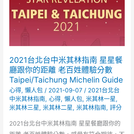
和
牛
燒
肉
店
米
2021台北台中米其林指南 星星餐
其
廳跟你的距離 老百姓體驗分數
林
Taipei/Taichung Michelin Guide
一
心得
,
懶人包
/
2021-09-07
/
2021台北台
中米其林指南
,
心得
,
懶人包
,
米其林一星
,
星
米其林三星
,
米其林二星
,
米其林指南
,
評分
不
油
2021台北台中米其林指南 星星餐廳跟你的
膩