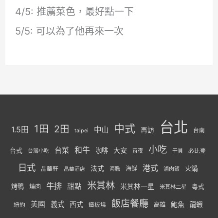
4/5: 推薦菜色，最好點一下
5/5: 可以為了他再來一次
台北
中式
1田
2田
1.5田
中山
再訪
台南
taipei
小吃
台菜
和牛
大安
咖啡
台式
必比登
台灣小吃
宵夜
干貝
日式
港式
法式
火鍋
海鮮
晶華軒
海膽
滷肉飯
晶華酒店
米其林
牛排
甜點
米其林一星
烤鴨
燒肉
粵式
米其林二星
飯店餐廳
美國
義式
西式
鮑魚
龍蝦
紐約
高雄
鐵板燒