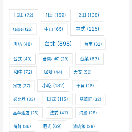
數
:
據
1田
(169)
2田
(138)
1.5田
(72)
年
中式
(225)
中山
(65)
taipei
(26)
度
台北
(898)
總
再訪
(48)
台南
(32)
覽
台菜
(63)
台式
(40)
台灣小吃
(28)
和牛
(72)
咖啡
(44)
大安
(50)
小吃
(132)
宵夜
(27)
干貝
(28)
日式
(115)
必比登
(33)
晶華軒
(32)
晶華酒店
(26)
法式
(47)
海膽
(28)
港式
(69)
海鮮
(36)
滷肉飯
(28)