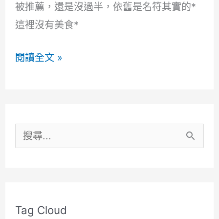
被推薦，還是沒過半，依舊是名符其實的*
有
這裡沒有美食*
驚
豔
心
閱讀全文 »
到
得
(更
回
新)
顧
2020
搜
各
尋
餐
關
廳
鍵
及
Tag Cloud
字