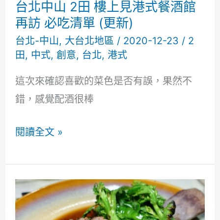
台北中山 2田 樓上見港式餐酒館
再訪 必吃清單 (更新)
台北-中山
,
大台北地區
/
2020-12-23
/
2
田
,
中式
,
創意
,
台北
,
港式
這次來確認喜歡的菜色是否有誤，果然不
錯，感覺配酒很棒
台
閱讀全文 »
北
中
山
2