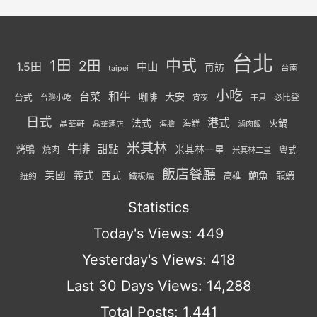
台北
中式
1田
2田
1.5田
中山
再訪
台南
taipei
小吃
台菜
和牛
大安
咖啡
台式
必比登
台灣小吃
宵夜
干貝
日式
港式
法式
火鍋
海鮮
晶華軒
海膽
滷肉飯
晶華酒店
米其林
牛排
甜點
米其林一星
烤鴨
燒肉
粵式
米其林二星
飯店餐廳
美國
義式
西式
鮑魚
龍蝦
紐約
高雄
鐵板燒
Statistics
Today's Views:
449
Yesterday's Views:
418
Last 30 Days Views:
14,288
Total Posts:
1,441