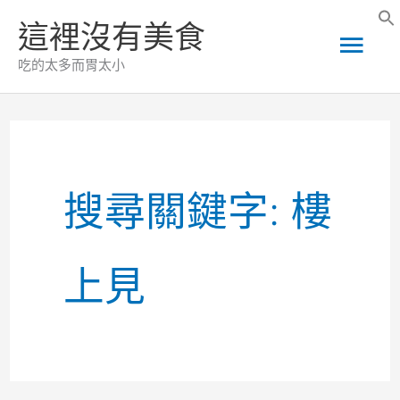
跳
這裡沒有美食
主
至
吃的太多而胃太小
主
要
要
選
內
容
搜尋關鍵字:
樓
單
上見