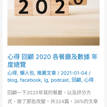
見
港
式
餐
酒
館
菜
心得 回顧 2020 各餐廳及數據 年
單
度總覽
全
心得
,
懶人包
,
推薦文章
/
2021-01-04
/
blog
,
facebook
,
ig
,
podcast
,
回顧
,
心得
刷
蠻
回顧一下2020年寫的餐廳、以及評分方
強
式、做了那些改變。共324篇，36%的文章
的