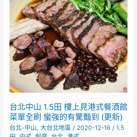
田
樓
上
見
港
式
餐
酒
館
再
台北中山 1.5田 樓上見港式餐酒館
訪
菜單全刷 蠻強的有驚豔到 (更新)
必
台北-中山
,
大台北地區
/
2020-12-16
/
1.5
田
,
中式
,
創意
,
台北
,
港式