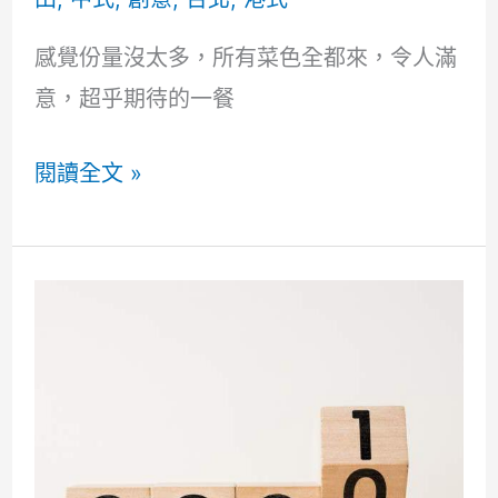
吃
清
感覺份量沒太多，所有菜色全都來，令人滿
單
意，超乎期待的一餐
(更
新)
台
閱讀全文 »
北
中
山
1.5
田
樓
上