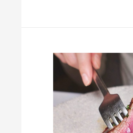
北
大
安
2
田
TK
SEAFOOD
&
STEAK
沒
失
誤
過
的
牛
排