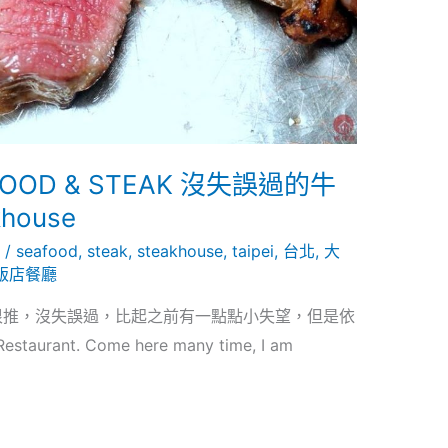
FOOD & STEAK 沒失誤過的牛
khouse
9
/
seafood
,
steak
,
steakhouse
,
taipei
,
台北
,
大
飯店餐廳
很推，沒失誤過，比起之前有一點點小失望，但是依
estaurant. Come here many time, I am