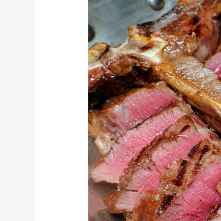
STEAK
義
式
又
改
單
點
了