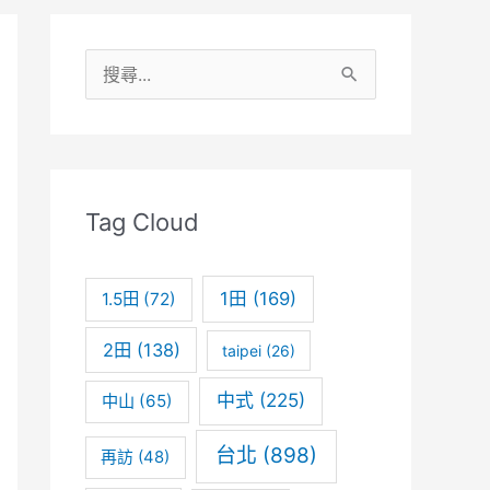
搜
尋
關
鍵
字
Tag Cloud
:
1田
(169)
1.5田
(72)
2田
(138)
taipei
(26)
中式
(225)
中山
(65)
台北
(898)
再訪
(48)