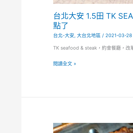
台北大安 1.5田 TK SE
點了
台北-大安
,
大台北地區
/
2021-03-2
TK seafood & steak，約會餐
台
閱讀全文 »
北
大
安
1.5
田
TK
SEAFOOD
&