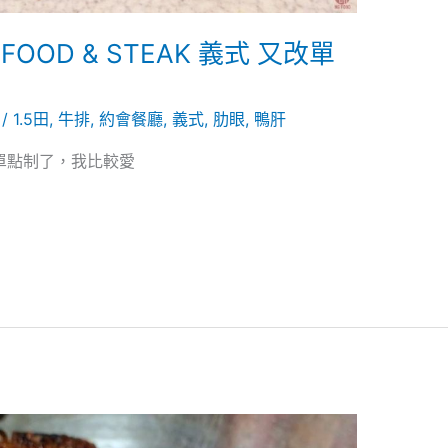
AFOOD & STEAK 義式 又改單
8
/
1.5田
,
牛排
,
約會餐廳
,
義式
,
肋眼
,
鴨肝
廳，改單點制了，我比較愛