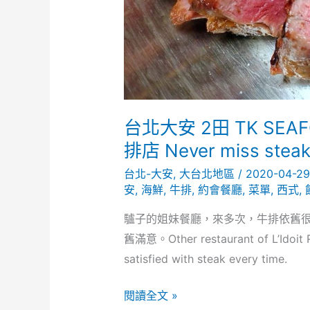
台北大安 2田 TK SEA
排店 Never miss stea
台北-大安
,
大台北地區
/
2020-04-2
安
,
海鮮
,
牛排
,
約會餐廳
,
菜單
,
西式
,
驢子的姐妹餐廳，來多次，牛排依舊
舊滿意。Other restaurant of L’Idoit R
satisfied with steak every time.
台
閱讀全文 »