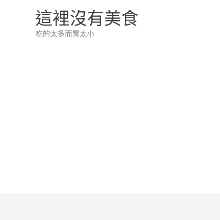
跳
這裡沒有美食
至
吃的太多而胃太小
主
要
內
容