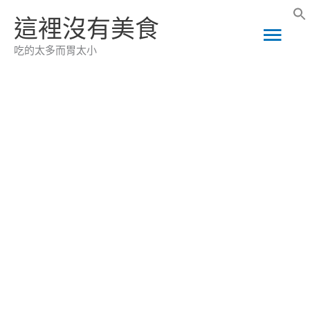
跳
這裡沒有美食
主
至
吃的太多而胃太小
主
要
要
選
內
容
單