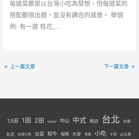
每道菜都是以台灣小吃為發想，但每道菜的
搭配都很出戲，並沒有調合的感覺。 舉個
例: 有一道 桂花,...
←
上一篇文章
下一篇文章
→
台北
中式
1田
2田
1.5田
中山
再訪
台南
taipei
小吃
台菜
和牛
大安
咖啡
台式
台灣小吃
宵夜
干貝
必比登