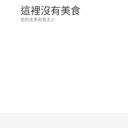
跳
這裡沒有美食
至
吃的太多而胃太小
主
要
內
容