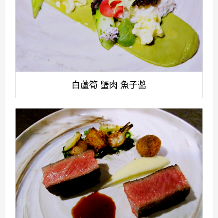
白蘆筍 蟹肉 魚子醬