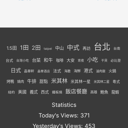
台北
中式
1田
2田
1.5田
中山
再訪
台南
taipei
小吃
台菜
和牛
大安
咖啡
台式
必比登
台灣小吃
宵夜
干貝
日式
港式
法式
火鍋
海鮮
晶華軒
海膽
滷肉飯
晶華酒店
米其林
牛排
甜點
米其林一星
烤鴨
燒肉
粵式
米其林二星
飯店餐廳
美國
義式
西式
鮑魚
龍蝦
紐約
高雄
鐵板燒
Statistics
Today's Views:
371
Yesterday's Views:
453