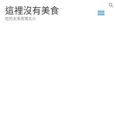
跳
這裡沒有美食
主
至
吃的太多而胃太小
主
要
要
選
內
容
單