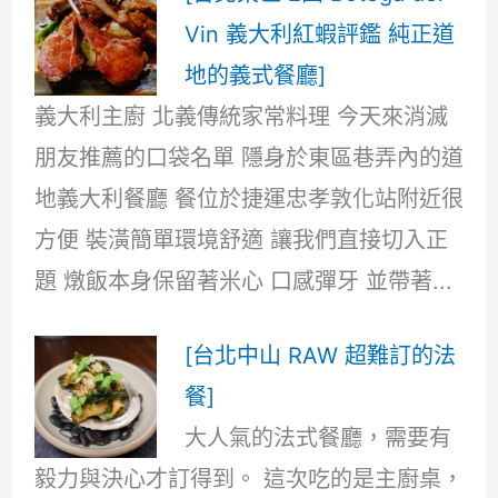
Vin 義大利紅蝦評鑑 純正道
地的義式餐廳]
義大利主廚 北義傳統家常料理 今天來消滅
朋友推薦的口袋名單 隱身於東區巷弄內的道
地義大利餐廳 餐位於捷運忠孝敦化站附近很
方便 裝潢簡單環境舒適 讓我們直接切入正
題 燉飯本身保留著米心 口感彈牙 並帶著...
[台北中山 RAW 超難訂的法
餐]
大人氣的法式餐廳，需要有
毅力與決心才訂得到。 這次吃的是主廚桌，