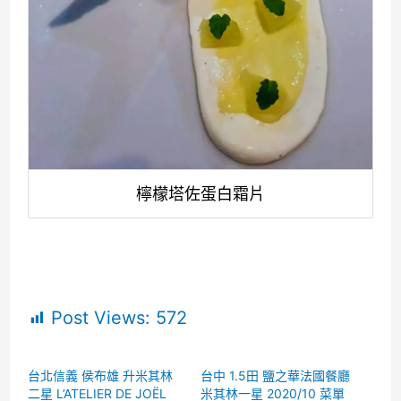
檸檬塔佐蛋白霜片
Post Views:
572
台北信義 侯布雄 升米其林
台中 1.5田 鹽之華法國餐廳
二星 L’ATELIER DE JOËL
米其林一星 2020/10 菜單