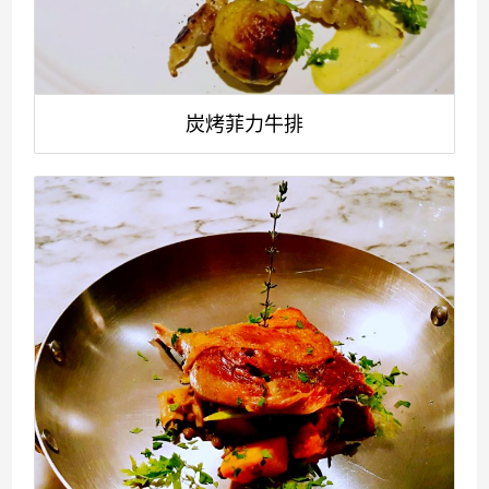
炭烤菲力牛排