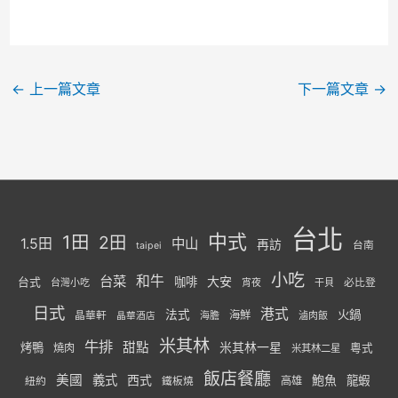
←
上一篇文章
下一篇文章
→
台北
中式
1田
2田
1.5田
中山
再訪
台南
taipei
小吃
台菜
和牛
大安
咖啡
台式
必比登
台灣小吃
宵夜
干貝
日式
港式
法式
火鍋
海鮮
晶華軒
海膽
滷肉飯
晶華酒店
米其林
牛排
甜點
米其林一星
烤鴨
燒肉
粵式
米其林二星
飯店餐廳
美國
義式
西式
鮑魚
龍蝦
紐約
高雄
鐵板燒