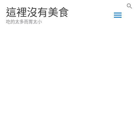
跳
這裡沒有美食
主
至
吃的太多而胃太小
主
要
要
選
內
容
單