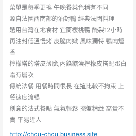
菜單是每季更換 午晚餐菜色稍有不同
源自法國西南部的油封鴨 經典法國料理
選用台灣在地食材 宜蘭櫻桃鴨 醃製12小時
再油封低溫慢烤 皮脆肉嫩 風味獨特 鴨肉燻
香
檸檬塔的塔皮薄脆,內餡糖漬檸檬皮搭配蛋白
霜有層次
傳統法餐 用餐時間很長 在這比較不拘束 上
餐速度流暢
創意的法式餐點 氣氛輕鬆 擺盤精緻 高貴不
貴 平易近人
http://chou-chou.business.site