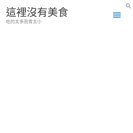
跳
這裡沒有美食
主
至
吃的太多而胃太小
主
要
要
選
內
容
單