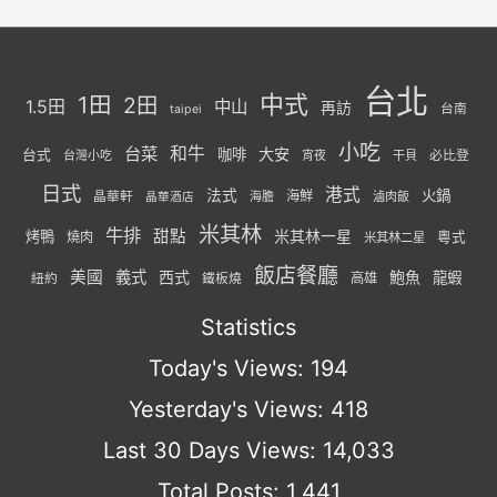
台北
中式
1田
2田
1.5田
中山
再訪
台南
taipei
小吃
台菜
和牛
大安
咖啡
台式
必比登
台灣小吃
宵夜
干貝
日式
港式
法式
火鍋
海鮮
晶華軒
海膽
滷肉飯
晶華酒店
米其林
牛排
甜點
米其林一星
烤鴨
燒肉
粵式
米其林二星
飯店餐廳
美國
義式
西式
鮑魚
龍蝦
紐約
高雄
鐵板燒
Statistics
Today's Views:
194
Yesterday's Views:
418
Last 30 Days Views:
14,033
Total Posts:
1,441