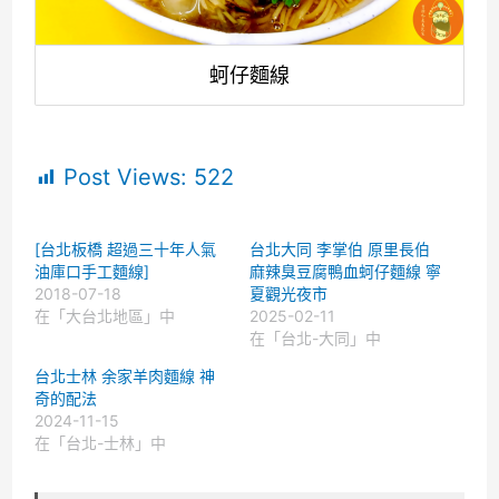
蚵仔麵線
Post Views:
522
[台北板橋 超過三十年人氣
台北大同 李掌伯 原里長伯
油庫口手工麵線]
麻辣臭豆腐鴨血蚵仔麵線 寧
2018-07-18
夏觀光夜市
在「大台北地區」中
2025-02-11
在「台北-大同」中
台北士林 余家羊肉麵線 神
奇的配法
2024-11-15
在「台北-士林」中