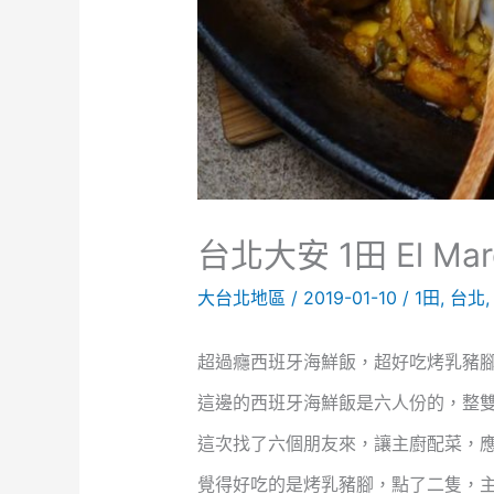
台北大安 1田 El Marq
大台北地區
/
2019-01-10
/
1田
,
台北
超過癮西班牙海鮮飯，超好吃烤乳豬
這邊的西班牙海鮮飯是六人份的，整雙
這次找了六個朋友來，讓主廚配菜，
覺得好吃的是烤乳豬腳，點了二隻，