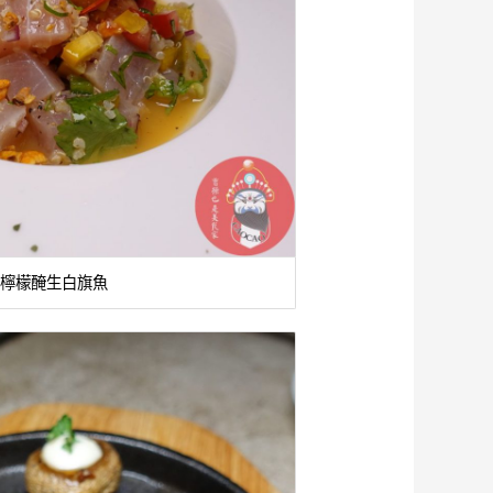
檸檬醃生白旗魚