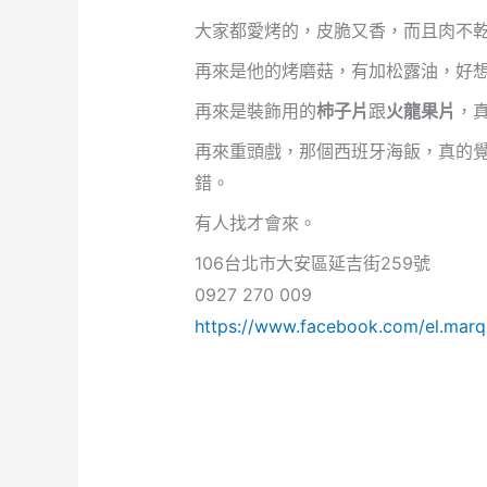
大家都愛烤的，皮脆又香，而且肉不乾，
再來是他的烤磨菇，有加松露油，好
再來是裝飾用的
杮子片
跟
火龍果片
，
再來重頭戲，那個西班牙海飯，真的
錯。
有人找才會來。
106台北市大安區延吉街259號
0927 270 009
https://www.facebook.com/el.marq