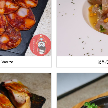
orizo
祕魯式