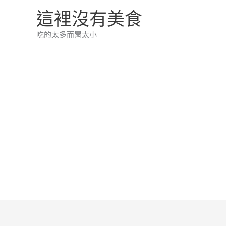
跳
這裡沒有美食
至
吃的太多而胃太小
主
要
內
容