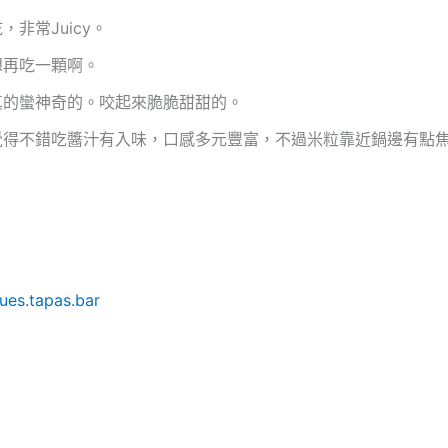
非常Juicy。
想再吃一顆啊。
真的蠻神奇的。咬起來脆脆甜甜的。
覺得不錯吃醬汁有入味，口感多元豐富，不過米粒靠近鍋邊有點
ues.tapas.bar