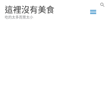
跳
這裡沒有美食
主
至
吃的太多而胃太小
主
要
要
選
內
容
單