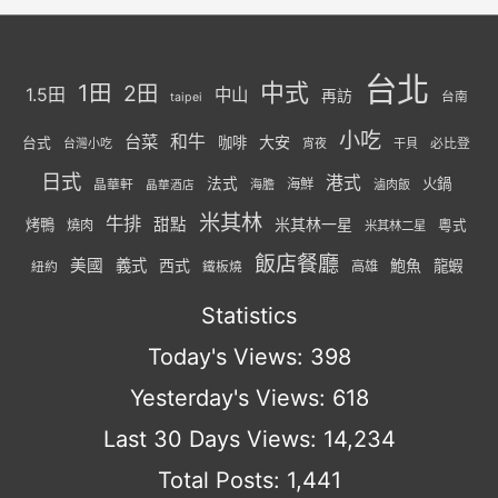
台北
中式
1田
2田
1.5田
中山
再訪
台南
taipei
小吃
台菜
和牛
大安
咖啡
台式
必比登
台灣小吃
宵夜
干貝
日式
港式
法式
火鍋
海鮮
晶華軒
海膽
滷肉飯
晶華酒店
米其林
牛排
甜點
米其林一星
烤鴨
燒肉
粵式
米其林二星
飯店餐廳
美國
義式
西式
鮑魚
龍蝦
紐約
高雄
鐵板燒
Statistics
Today's Views:
398
Yesterday's Views:
618
Last 30 Days Views:
14,234
Total Posts:
1,441