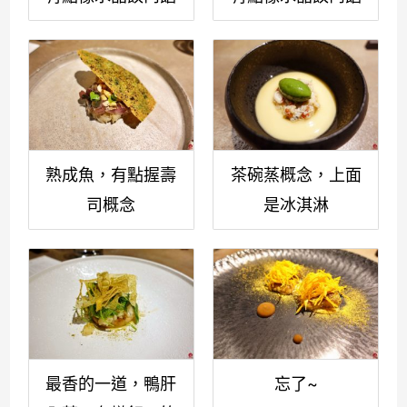
熟成魚，有點握壽
茶碗蒸概念，上面
司概念
是冰淇淋
最香的一道，鴨肝
忘了~