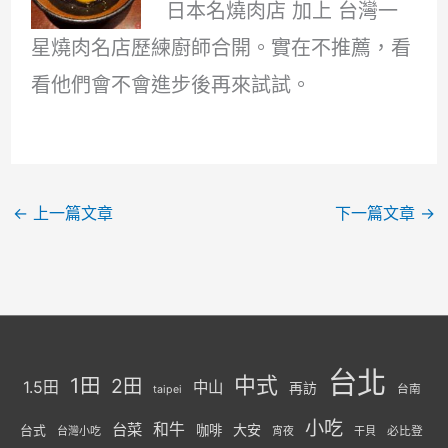
日本名燒肉店 加上 台灣一
星燒肉名店歷練廚師合開。實在不推薦，看
看他們會不會進步後再來試試。
←
上一篇文章
下一篇文章
→
台北
中式
1田
2田
1.5田
中山
再訪
台南
taipei
小吃
台菜
和牛
大安
咖啡
台式
台灣小吃
宵夜
干貝
必比登