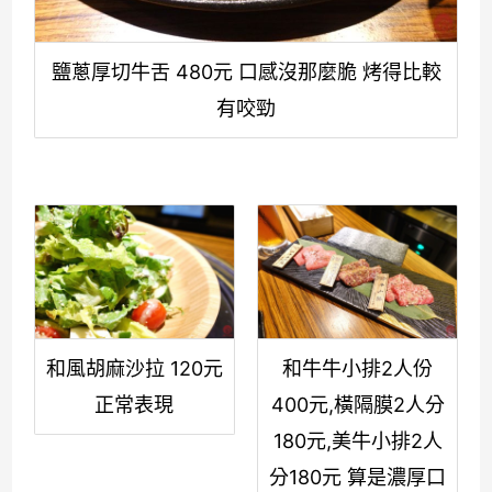
鹽蔥厚切牛舌 480元 口感沒那麼脆 烤得比較
有咬勁
和風胡麻沙拉 120元
和牛牛小排2人份
正常表現
400元,橫隔膜2人分
180元,美牛小排2人
分180元 算是濃厚口