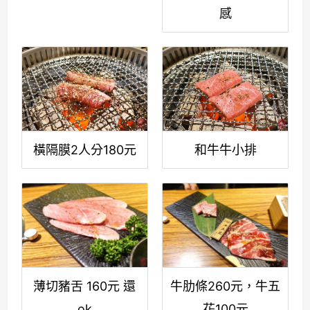
感
橫隔膜2人分180元
和牛牛小排
薄切豬舌 160元 還
牛肋條260元，牛五
ok
花100元