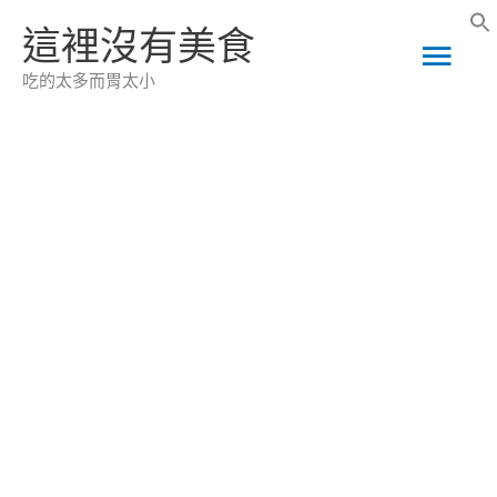
跳
這裡沒有美食
主
至
吃的太多而胃太小
主
要
要
選
內
容
單