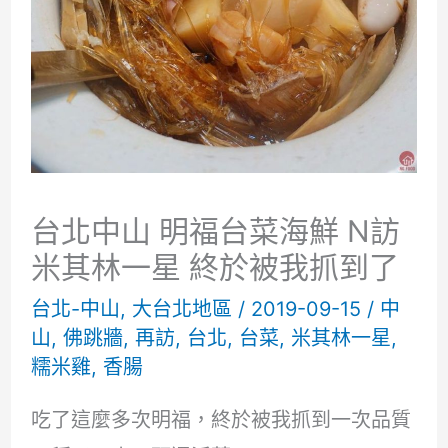
台北中山 明福台菜海鮮 N訪
米其林一星 終於被我抓到了
台北-中山
,
大台北地區
/
2019-09-15
/
中
山
,
佛跳牆
,
再訪
,
台北
,
台菜
,
米其林一星
,
糯米雞
,
香腸
吃了這麼多次明福，終於被我抓到一次品質