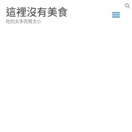
跳
這裡沒有美食
主
至
吃的太多而胃太小
主
要
要
選
內
容
單