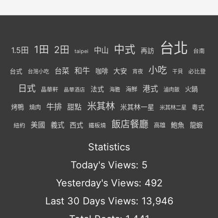
台北
中式
1田
2田
1.5田
中山
再訪
台南
taipei
小吃
台菜
和牛
大安
咖啡
台式
必比登
台灣小吃
宵夜
干貝
日式
港式
法式
火鍋
海鮮
晶華軒
海膽
滷肉飯
晶華酒店
米其林
牛排
甜點
米其林一星
烤鴨
燒肉
粵式
米其林二星
飯店餐廳
美國
義式
西式
鮑魚
龍蝦
紐約
高雄
鐵板燒
Statistics
Today's Views:
5
Yesterday's Views:
492
Last 30 Days Views:
13,946