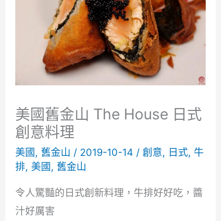
美國舊金山 The House 日式
創意料理
美國
,
舊金山
/
2019-10-14
/
創意
,
日式
,
牛
排
,
美國
,
舊金山
令人驚豔的日式創新料理，牛排好好吃，醬
汁好厲害