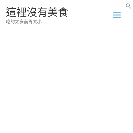
跳
這裡沒有美食
主
至
吃的太多而胃太小
主
要
要
選
內
容
單