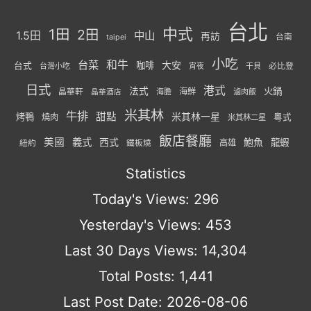
台北
中式
1田
2田
1.5田
中山
再訪
台南
taipei
小吃
台菜
和牛
大安
咖啡
台式
必比登
台灣小吃
宵夜
干貝
日式
港式
法式
火鍋
海鮮
晶華軒
海膽
滷肉飯
晶華酒店
米其林
牛排
甜點
米其林一星
烤鴨
燒肉
粵式
米其林二星
飯店餐廳
美國
義式
西式
鮑魚
龍蝦
紐約
高雄
鐵板燒
Statistics
Today's Views:
296
Yesterday's Views:
453
Last 30 Days Views:
14,304
Total Posts:
1,441
Last Post Date:
2026-08-06