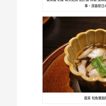
事，漆器是日
壼蒸 旬魚蕈菇