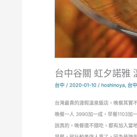
台中谷關 虹夕諾雅 
台中
/
2020-01-10
/
hoshinoya
,
台
台灣最貴的渡假溫泉飯店，晚餐其實
晚餐一人 3990加一成，早餐1103加
說真的，晚餐還不錯吃，都有加入當
早餐，就比較差強人意了，因為是跨