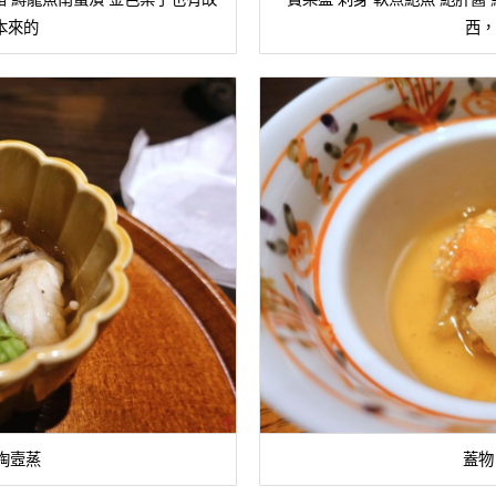
本來的
西，
陶壼蒸
蓋物