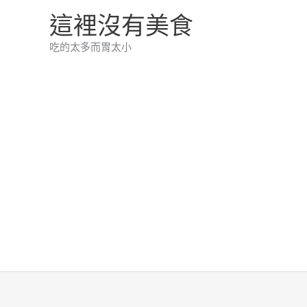
跳
這裡沒有美食
至
吃的太多而胃太小
主
要
內
容