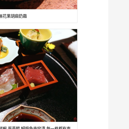
 無花果胡麻奶霜
 鮮蝦 蛋黃醋 鱘龍魚南蠻漬 每一格都有東