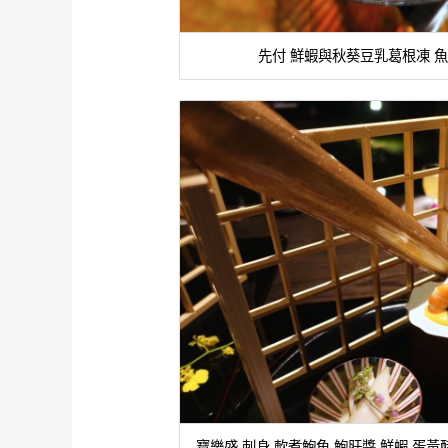
先付 鮮蝦與秋葵豆乳葛根凍 魚
寶樂盛 刺身 軟煮鮑魚 鮑肝醬 鮮蝦 蛋