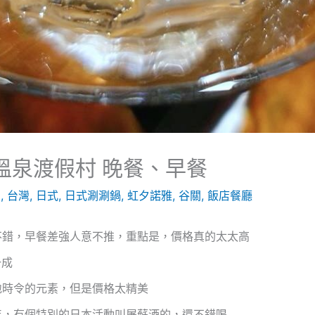
溫泉渡假村 晚餐、早餐
中
,
台灣
,
日式
,
日式涮涮鍋
,
虹夕諾雅
,
谷關
,
飯店餐廳
不錯，早餐差強人意不推，重點是，價格真的太太高
一成
地時令的元素，但是價格太精美
年，有個特別的日本活動叫屠蘇酒的，還不錯喝