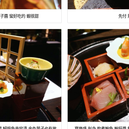
子醬 蠻好吃的 蝦很甜
先付
黃醋 鱘龍魚南蠻漬 金色葉子也有故
寶樂盛 刺身 軟煮鮑魚 鮑肝醬