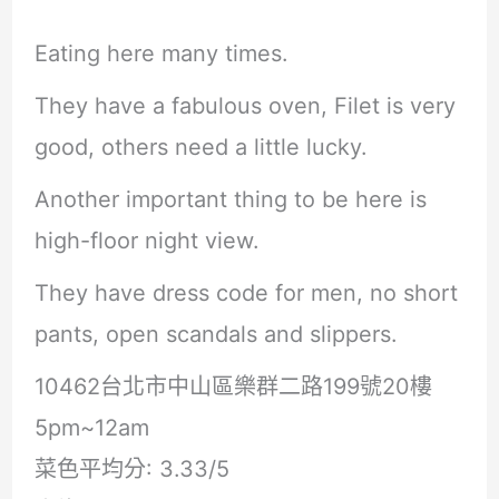
Eating here many times.
They have a fabulous oven, Filet is very
good, others need a little lucky.
Another important thing to be here is
high-floor night view.
They have dress code for men, no short
pants, open scandals and slippers.
10462台北市中山區樂群二路199號20樓
5pm~12am
菜色平均分: 3.33/5