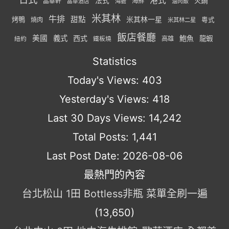
港式
法式
火鍋
海鮮
晶華軒
海膽
滷肉飯
晶華酒店
米其林
牛排
甜點
米其林一星
烤鴨
燒肉
粵式
米其林二星
飯店餐廳
美國
義式
西式
鮑魚
龍蝦
紐約
高雄
鐵板燒
Statistics
Today's Views:
403
Yesterday's Views:
418
Last 30 Days Views:
14,242
Total Posts:
1,441
Last Post Date:
2026-08-06
最熱門的內容
台北松山 1田 Bottless非瓶 菜單全刷一遍
(13,650)