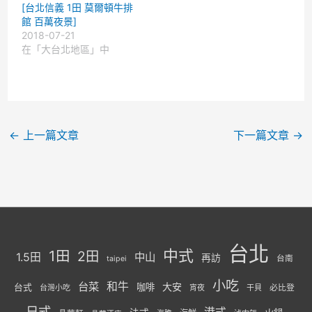
[台北信義 1田 莫爾頓牛排
館 百萬夜景]
2018-07-21
在「大台北地區」中
←
上一篇文章
下一篇文章
→
台北
中式
1田
2田
1.5田
中山
再訪
台南
taipei
小吃
台菜
和牛
大安
咖啡
台式
必比登
台灣小吃
宵夜
干貝
日式