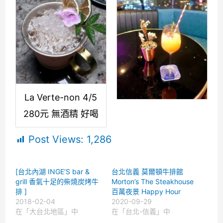
La Verte-non 4/5
280元 無酒精 好喝
Post Views:
1,286
[台北內湖 INGE’S bar &
台北信義 莫爾頓牛排館
grill 香氣十足的柴燒炭烤牛
Morton’s The Steakhouse
排 ]
百萬夜景 Happy Hour
2018-02-04
2020-09-29
在「大台北地區」中
在「台北-信義」中