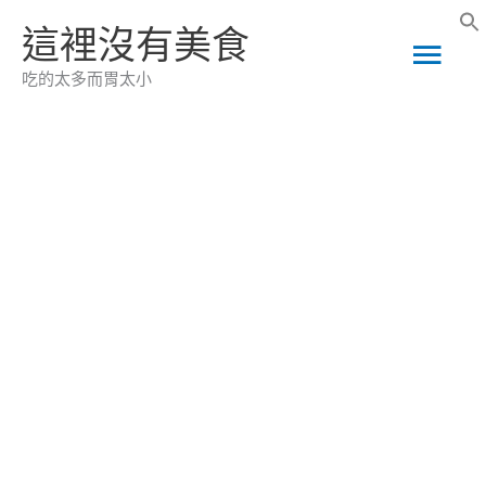
跳
這裡沒有美食
主
至
吃的太多而胃太小
主
要
要
選
內
容
單