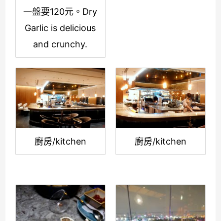
一盤要120元。Dry
Garlic is delicious
and crunchy.
廚房/kitchen
廚房/kitchen