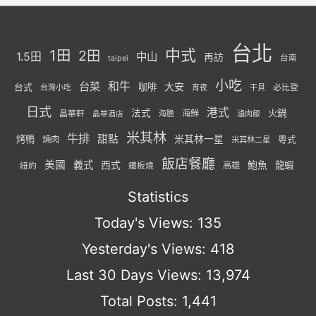
台北
中式
1田
2田
1.5田
中山
再訪
台南
taipei
小吃
台菜
和牛
大安
咖啡
台式
必比登
台灣小吃
宵夜
干貝
日式
港式
法式
火鍋
海鮮
晶華軒
海膽
滷肉飯
晶華酒店
米其林
牛排
甜點
米其林一星
烤鴨
燒肉
粵式
米其林二星
飯店餐廳
美國
義式
西式
鮑魚
龍蝦
紐約
高雄
鐵板燒
Statistics
Today's Views:
135
Yesterday's Views:
418
Last 30 Days Views:
13,974
Total Posts:
1,441