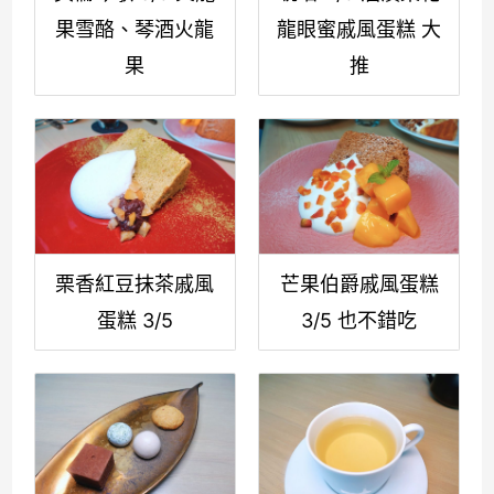
果雪酪、琴酒火龍
龍眼蜜戚風蛋糕 大
果
推
栗香紅豆抹茶戚風
芒果伯爵戚風蛋糕
蛋糕 3/5
3/5 也不錯吃