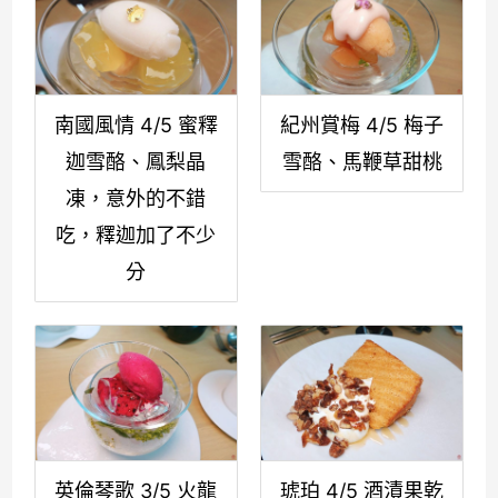
南國風情 4/5 蜜釋
紀州賞梅 4/5 梅子
迦雪酪、鳳梨晶
雪酪、馬鞭草甜桃
凍，意外的不錯
吃，釋迦加了不少
分
英倫琴歌 3/5 火龍
琥珀 4/5 酒漬果乾