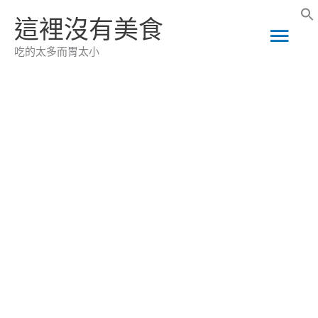
跳
這裡沒有美食
主
至
吃的太多而胃太小
主
要
要
選
內
容
單