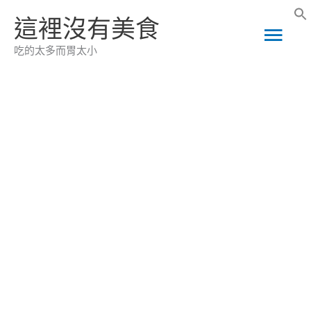
跳
這裡沒有美食
主
至
吃的太多而胃太小
主
要
要
選
內
容
單