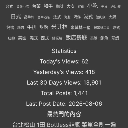
小吃
台菜
和牛
大安
咖啡
台式
必比登
台灣小吃
宵夜
干貝
日式
港式
法式
火鍋
海鮮
晶華軒
海膽
滷肉飯
晶華酒店
米其林
牛排
甜點
米其林一星
烤鴨
燒肉
粵式
米其林二星
飯店餐廳
美國
義式
西式
鮑魚
龍蝦
紐約
高雄
鐵板燒
Statistics
Today's Views:
62
Yesterday's Views:
418
Last 30 Days Views:
13,901
Total Posts:
1,441
Last Post Date:
2026-08-06
最熱門的內容
台北松山 1田 Bottless非瓶 菜單全刷一遍