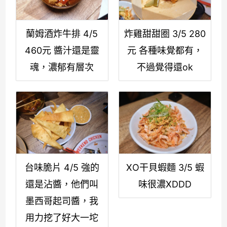
蘭姆酒炸牛排 4/5
炸雞甜甜圈 3/5 280
460元 醬汁還是靈
元 各種味覺都有，
魂，濃郁有層次
不過覺得還ok
台味脆片 4/5 強的
XO干貝蝦麵 3/5 蝦
還是沾醬，他們叫
味很濃XDDD
墨西哥起司醬，我
用力挖了好大一坨