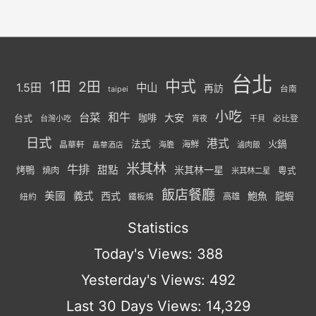
台北
中式
1田
2田
1.5田
中山
再訪
台南
taipei
小吃
台菜
和牛
大安
咖啡
台式
必比登
台灣小吃
宵夜
干貝
日式
港式
法式
火鍋
海鮮
晶華軒
海膽
滷肉飯
晶華酒店
米其林
牛排
甜點
米其林一星
烤鴨
燒肉
粵式
米其林二星
飯店餐廳
美國
義式
西式
鮑魚
龍蝦
紐約
高雄
鐵板燒
Statistics
Today's Views:
388
Yesterday's Views:
492
Last 30 Days Views:
14,329