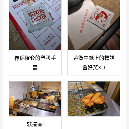
像保險套的塑膠手
這衛生紙上的標語
套
蠻好笑XD
就這區!