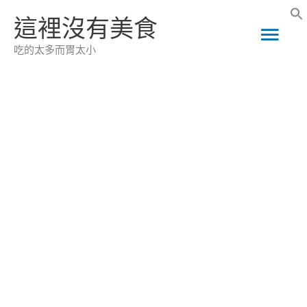
跳
這裡沒有美食
主
至
吃的太多而胃太小
主
要
要
選
內
容
單