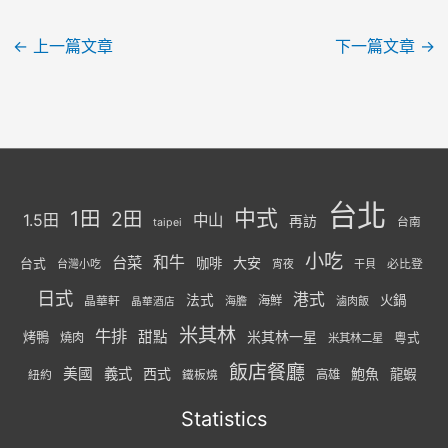
←
上一篇文章
下一篇文章
→
台北
中式
1田
2田
1.5田
中山
再訪
台南
taipei
小吃
台菜
和牛
大安
咖啡
台式
必比登
台灣小吃
宵夜
干貝
日式
港式
法式
火鍋
海鮮
晶華軒
海膽
滷肉飯
晶華酒店
米其林
牛排
甜點
米其林一星
烤鴨
燒肉
粵式
米其林二星
飯店餐廳
美國
義式
西式
鮑魚
龍蝦
紐約
高雄
鐵板燒
Statistics