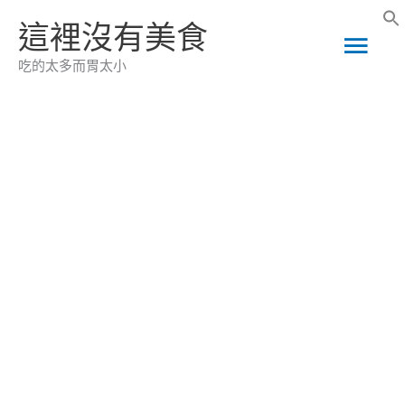
跳
這裡沒有美食
主
至
吃的太多而胃太小
主
要
要
選
內
容
單