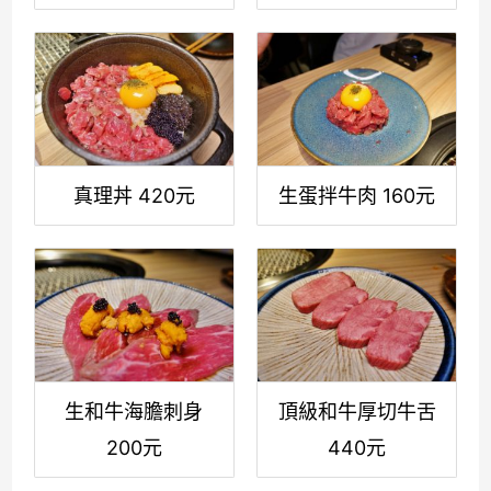
真理丼 420元
生蛋拌牛肉 160元
生和牛海膽刺身
頂級和牛厚切牛舌
200元
440元