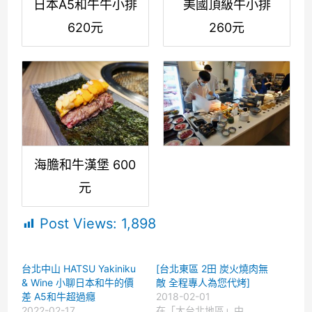
日本A5和牛牛小排
美國頂級牛小排
620元
260元
海膽和牛漢堡 600
元
Post Views:
1,898
台北中山 HATSU Yakiniku
[台北東區 2田 炭火燒肉無
& Wine 小聊日本和牛的價
敵 全程專人為您代烤]
差 A5和牛超過癮
2018-02-01
2022-02-17
在「大台北地區」中