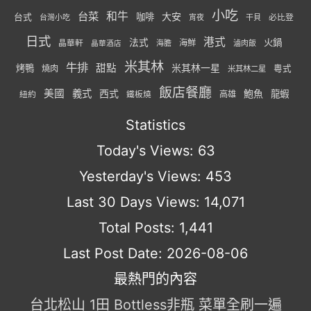
小吃
台菜
和牛
大安
咖啡
台式
必比登
台灣小吃
宵夜
干貝
日式
港式
法式
火鍋
海鮮
晶華軒
海膽
滷肉飯
晶華酒店
米其林
牛排
甜點
米其林一星
烤鴨
燒肉
粵式
米其林二星
飯店餐廳
美國
義式
西式
鮑魚
龍蝦
紐約
高雄
鐵板燒
Statistics
Today's Views:
63
Yesterday's Views:
453
Last 30 Days Views:
14,071
Total Posts:
1,441
Last Post Date:
2026-08-06
最熱門的內容
台北松山 1田 Bottless非瓶 菜單全刷一遍