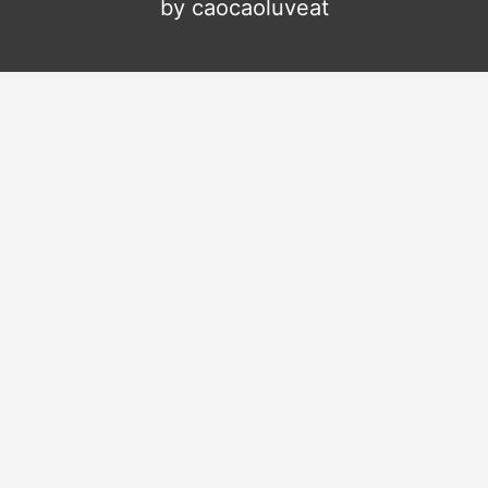
by caocaoluveat