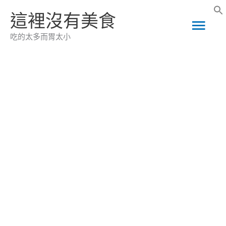
跳
這裡沒有美食
主
至
吃的太多而胃太小
主
要
要
選
內
容
單