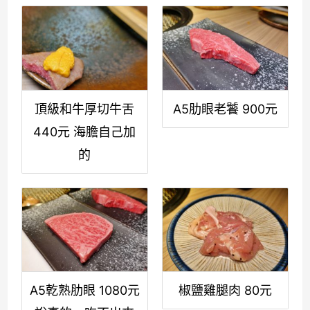
頂級和牛厚切牛舌
A5肋眼老饕 900元
440元 海膽自己加
的
A5乾熟肋眼 1080元
椒鹽雞腿肉 80元