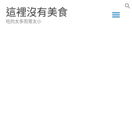
跳
這裡沒有美食
主
至
吃的太多而胃太小
主
要
要
選
內
容
單