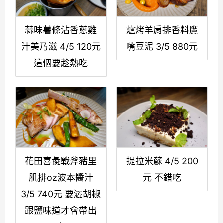
蒜味薯條沾香蔥雞
爐烤羊肩排香料鷹
汁美乃滋 4/5 120元
嘴豆泥 3/5 880元
這個要趁熱吃
花田喜彘戰斧豬里
提拉米蘇 4/5 200
肌排oz波本醬汁
元 不錯吃
3/5 740元 要灑胡椒
跟鹽味道才會帶出