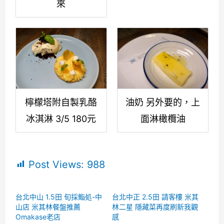
來
檸檬塔附自製乳酪
油奶 另外要的，上
冰淇淋 3/5 180元
面淋橄欖油
Post Views:
988
台北中山 1.5田 旬採鮨処-中
台北中正 2.5田 請客樓 米其
山店 米其林餐盤推薦
林二星 隱藏菜再度刷新我觀
Omakase老店
感