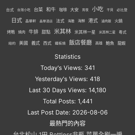
小吃
台菜
和牛
大安
咖啡
台式
必比登
台灣小吃
宵夜
干貝
日式
港式
法式
火鍋
海鮮
晶華軒
海膽
滷肉飯
晶華酒店
米其林
牛排
甜點
米其林一星
烤鴨
燒肉
粵式
米其林二星
飯店餐廳
美國
義式
西式
鮑魚
龍蝦
紐約
高雄
鐵板燒
Statistics
Today's Views:
341
Yesterday's Views:
418
Last 30 Days Views:
14,180
Total Posts:
1,441
Last Post Date:
2026-08-06
最熱門的內容
台北松山 1田 Bottless非瓶 菜單全刷一遍