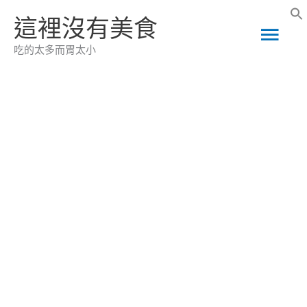
跳
這裡沒有美食
主
至
吃的太多而胃太小
主
要
要
選
內
容
單