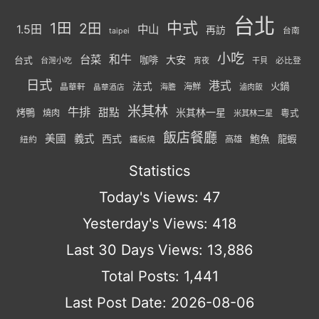
台北
中式
1田
2田
1.5田
中山
再訪
台南
taipei
小吃
台菜
和牛
大安
咖啡
台式
必比登
台灣小吃
宵夜
干貝
日式
港式
法式
火鍋
海鮮
晶華軒
海膽
滷肉飯
晶華酒店
米其林
牛排
甜點
米其林一星
烤鴨
燒肉
粵式
米其林二星
飯店餐廳
美國
義式
西式
鮑魚
龍蝦
紐約
高雄
鐵板燒
Statistics
Today's Views:
47
Yesterday's Views:
418
Last 30 Days Views:
13,886
Total Posts:
1,441
Last Post Date:
2026-08-06