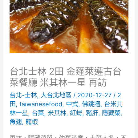
台北士林 2田 金蓬萊遵古台
菜餐廳 米其林一星 再訪
台北-士林
,
大台北地區
/
2020-12-27
/
2
田
,
taiwanesefood
,
中式
,
佛跳牆
,
台米其
林一星
,
台菜
,
米其林
,
紅蟳
,
豬肝
,
隱藏菜
,
魚翅
,
龍蝦