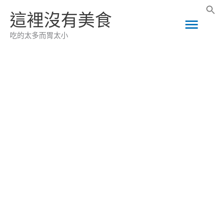
跳
這裡沒有美食
主
至
吃的太多而胃太小
主
要
要
選
內
容
單