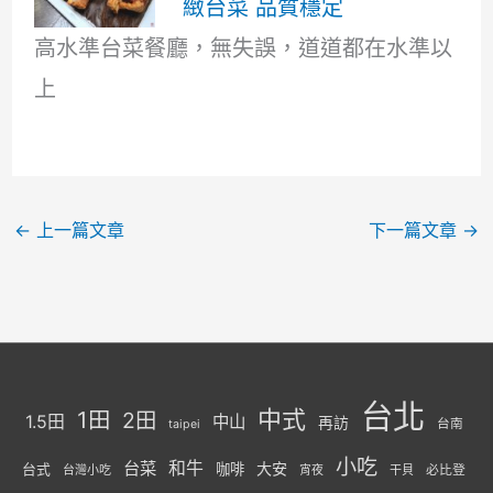
緻台菜 品質穩定
高水準台菜餐廳，無失誤，道道都在水準以
上
←
上一篇文章
下一篇文章
→
台北
中式
1田
2田
1.5田
中山
再訪
台南
taipei
小吃
台菜
和牛
大安
咖啡
台式
必比登
台灣小吃
宵夜
干貝