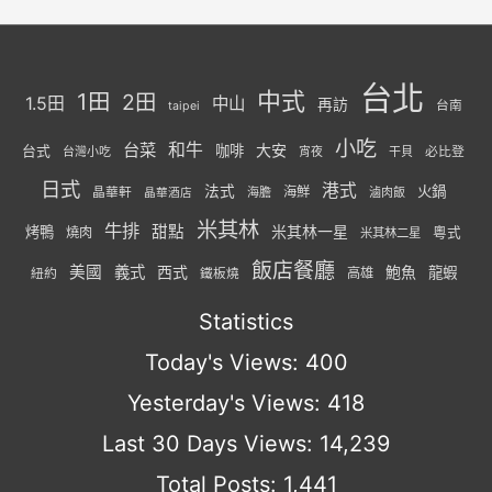
台北
中式
1田
2田
1.5田
中山
再訪
台南
taipei
小吃
台菜
和牛
大安
咖啡
台式
必比登
台灣小吃
宵夜
干貝
日式
港式
法式
火鍋
海鮮
晶華軒
海膽
滷肉飯
晶華酒店
米其林
牛排
甜點
米其林一星
烤鴨
燒肉
粵式
米其林二星
飯店餐廳
美國
義式
西式
鮑魚
龍蝦
紐約
高雄
鐵板燒
Statistics
Today's Views:
400
Yesterday's Views:
418
Last 30 Days Views:
14,239
Total Posts:
1,441