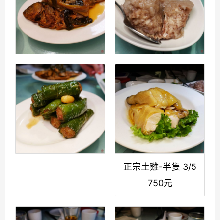
正宗土雞-半隻 3/5
750元