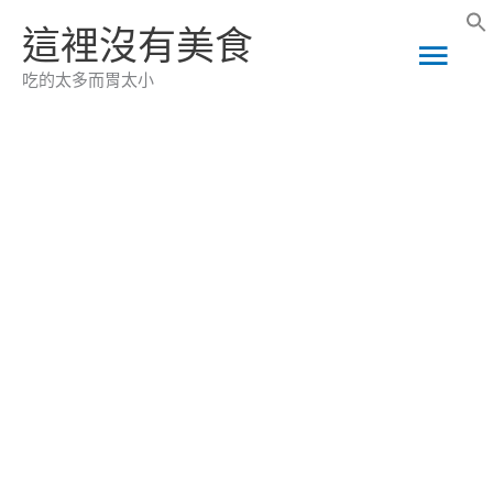
跳
這裡沒有美食
主
至
吃的太多而胃太小
主
要
要
選
內
容
單