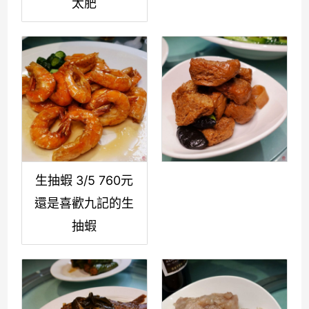
太肥
生抽蝦 3/5 760元
還是喜歡九記的生
抽蝦