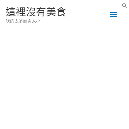
跳
這裡沒有美食
主
至
吃的太多而胃太小
主
要
要
選
內
容
單