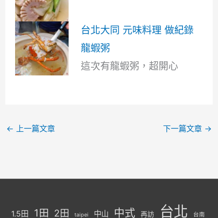
台北大同 元味料理 做紀錄
龍蝦粥
這次有龍蝦粥，超開心
←
上一篇文章
下一篇文章
→
台北
中式
1田
2田
1.5田
中山
再訪
台南
taipei