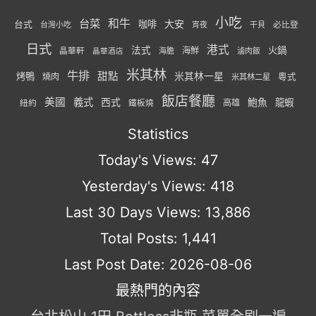
小吃
台菜
和牛
大安
咖啡
台式
必比登
台灣小吃
宵夜
干貝
日式
港式
法式
火鍋
海鮮
晶華軒
海膽
滷肉飯
晶華酒店
米其林
牛排
甜點
米其林一星
烤鴨
燒肉
粵式
米其林二星
飯店餐廳
美國
義式
西式
鮑魚
龍蝦
紐約
高雄
鐵板燒
Statistics
Today's Views:
47
Yesterday's Views:
418
Last 30 Days Views:
13,886
Total Posts:
1,441
Last Post Date:
2026-08-06
最熱門的內容