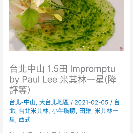
台北中山 1.5田 Impromptu
by Paul Lee 米其林一星(降
評等）
台北-中山
,
大台北地區
/
2021-02-05
/
台
北
,
台北米其林
,
小牛胸腺
,
田雞
,
米其林一
星
,
西式