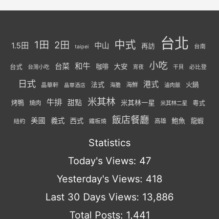
台北
中式
1田
2田
1.5田
中山
再訪
台南
taipei
小吃
台菜
和牛
大安
咖啡
台式
必比登
台灣小吃
宵夜
干貝
日式
港式
法式
火鍋
海鮮
晶華軒
海膽
滷肉飯
晶華酒店
米其林
牛排
甜點
米其林一星
烤鴨
燒肉
粵式
米其林二星
飯店餐廳
美國
義式
西式
鮑魚
龍蝦
紐約
高雄
鐵板燒
Statistics
Today's Views:
47
Yesterday's Views:
418
Last 30 Days Views:
13,886
Total Posts:
1,441