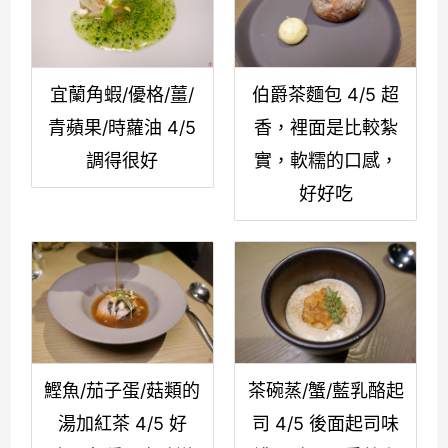
宜蘭角蝦/優格/薑/
伯爵茶麵包 4/5 超
青蘋果/時蘿油 4/5
香，裡面是比較紮
調得很好
實，軟糯的口感，
好好吃
鰹魚/茄子蛋/菇類的
茶碗蒸/蟹/藍乳酪起
湯加紅茶 4/5 好
司 4/5 後面起司味