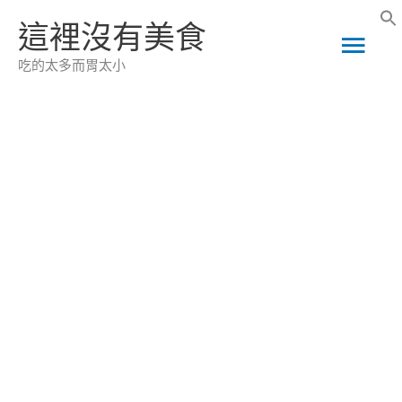
跳
這裡沒有美食
主
至
吃的太多而胃太小
主
要
要
選
內
容
單