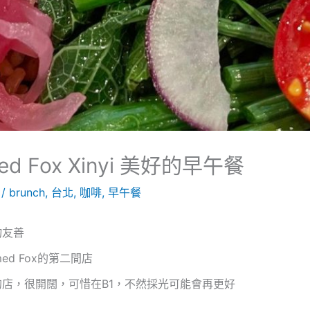
ed Fox Xinyi 美好的早午餐
8
/
brunch
,
台北
,
咖啡
,
早午餐
物友善
d Fox的第二間店
店，很開闊，可惜在B1，不然採光可能會再更好