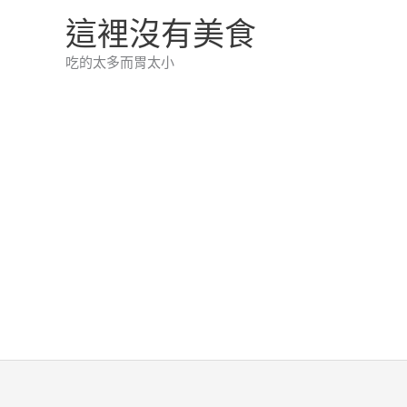
跳
這裡沒有美食
至
吃的太多而胃太小
主
要
內
容