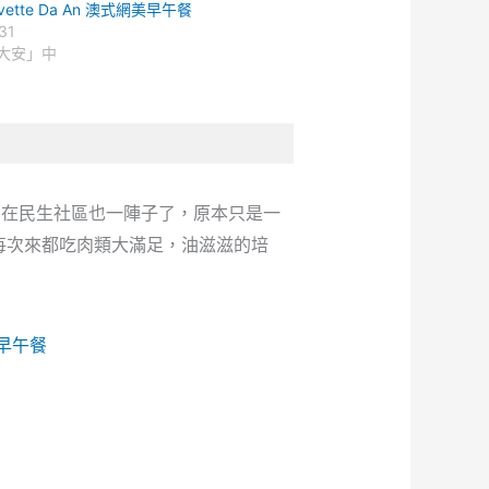
vette Da An 澳式網美早午餐
31
大安」中
開在民生社區也一陣子了，原本只是一
每次來都吃肉類大滿足，油滋滋的培
e 早午餐