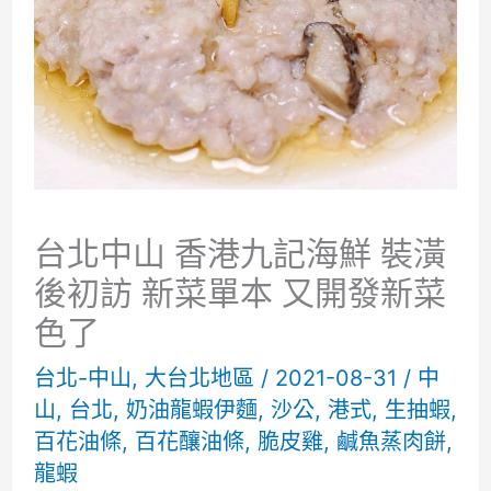
台北中山 香港九記海鮮 裝潢
後初訪 新菜單本 又開發新菜
色了
台北-中山
,
大台北地區
/
2021-08-31
/
中
山
,
台北
,
奶油龍蝦伊麵
,
沙公
,
港式
,
生抽蝦
,
百花油條
,
百花釀油條
,
脆皮雞
,
鹹魚蒸肉餅
,
龍蝦