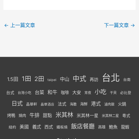
←
上一篇文章
下一篇文章
→
台北
中式
1田
2田
1.5田
中山
再訪
台南
taipei
小吃
台菜
和牛
大安
咖啡
台式
必比登
台灣小吃
宵夜
干貝
日式
港式
法式
火鍋
海鮮
晶華軒
海膽
滷肉飯
晶華酒店
米其林
牛排
甜點
米其林一星
烤鴨
燒肉
粵式
米其林二星
飯店餐廳
美國
義式
西式
鮑魚
龍蝦
紐約
高雄
鐵板燒