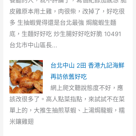
餐廳的人，就不評論了，寫個紀錄加感想 脆
皮雞原本用土雞，肉很柴，改掉了，好吃很
多 生抽蝦覺得還是台北最強 焗龍蝦生麵
底，生麵好好吃 炒生腸好好吃好脆 10491
台北市中山區長...
台北中山 2田 香港九記海鮮
再訪依舊好吃
網上爬文聽說態度不好，應
該改很多了。高人點菜指點，來試試不在菜
單上的，大推生抽煎草蝦、上湯焗龍蝦，糯
米鑲雞翅