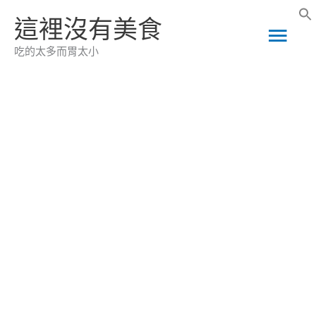
跳
這裡沒有美食
主
至
吃的太多而胃太小
主
要
要
選
內
容
單