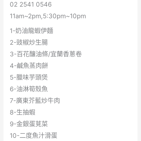
02 2541 0546
11am~2pm,5:30pm~10pm
1-奶油龍蝦伊麵
2-豉椒炒生腸
3-百花釀油條/宜蘭香蔥卷
4-鹹魚蒸肉餅
5-臘味芋頭煲
6-油淋筍殼魚
7-廣東芥藍炒牛肉
8-生抽蝦
9-金銀蛋莧菜
10-二度魚汁滑蛋