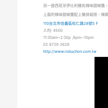
另一道
西班牙伊比利豬佐辣味甜椒醬
上面的辣味甜椒醬配上豬排超搭，辣
110台北市信義區松仁路28號5 F
人均: 4500
11:30am~2:30p ,6pm~10pm
02 8729 2628
http://www.robuchon.com.tw