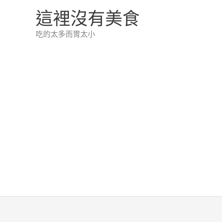
跳
這裡沒有美食
至
吃的太多而胃太小
主
要
內
容