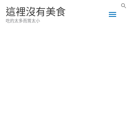
跳
這裡沒有美食
主
至
吃的太多而胃太小
主
要
要
選
內
容
單