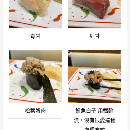
青甘
紅甘
松葉蟹肉
鱈魚白子 用醬醃
漬，沒有很愛這種
處理方式