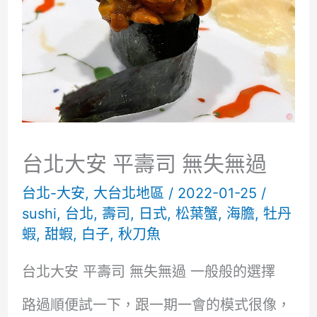
台北大安 平壽司 無失無過
台北-大安
,
大台北地區
/
2022-01-25
/
sushi
,
台北
,
壽司
,
日式
,
松葉蟹
,
海膽
,
牡丹
蝦
,
甜蝦
,
白子
,
秋刀魚
台北大安 平壽司 無失無過 一般般的選擇
路過順便試一下，跟一期一會的模式很像，