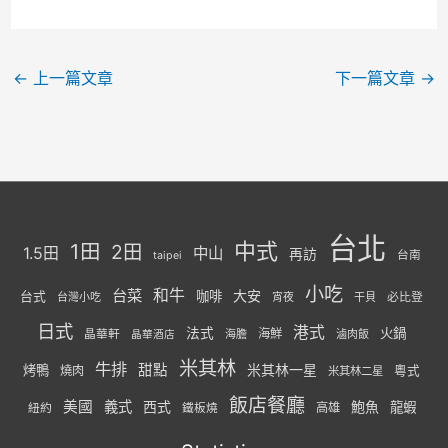
←
上一篇文章
下一篇文章
→
台北
中式
1田
2田
1.5田
中山
再訪
台南
taipei
小吃
台菜
和牛
大安
咖啡
台式
必比登
台灣小吃
宵夜
干貝
日式
港式
法式
火鍋
海鮮
晶華軒
海膽
滷肉飯
晶華酒店
米其林
牛排
甜點
米其林一星
烤鴨
燒肉
粵式
米其林二星
飯店餐廳
美國
義式
西式
鮑魚
龍蝦
紐約
高雄
鐵板燒