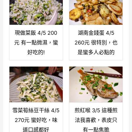
現做菜飯 4/5 200
湖南金錢蛋 4/5
元 有一點微濕，蠻
260元 很特別，也
好吃的!
是蠻多人必點的
雪菜筍絲豆干絲 4/5
煎紅喉 3/5 這種煎
270元 蠻好吃，味
法我喜歡，表皮只
道口感都好
有一點焦脆