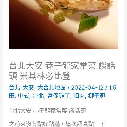
台北大安 巷子龍家常菜 談話
頭 米其林必比登
台北-大安
,
大台北地區
/
2022-04-12
/
1.5
田
,
中式
,
台北
,
宮保雞丁
,
扣肉
,
獅子頭
台北大安 巷子龍家常菜 談話頭
之前來沒有點好點滿，這次認真點一下