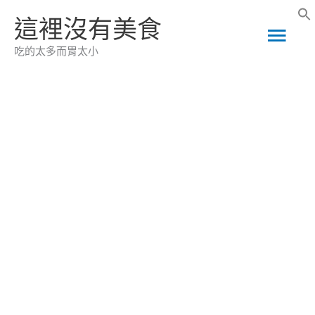
跳
這裡沒有美食
主
至
吃的太多而胃太小
主
要
要
選
內
容
單