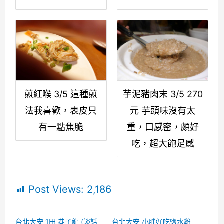
煎紅喉 3/5 這種煎
芋泥豬肉末 3/5 270
法我喜歡，表皮只
元 芋頭味沒有太
有一點焦脆
重，口感密，頗好
吃，超大飽足感
Post Views:
2,186
台北大安 1田 巷子龍 (談話
台北大安 小胖好吃鹽水雞