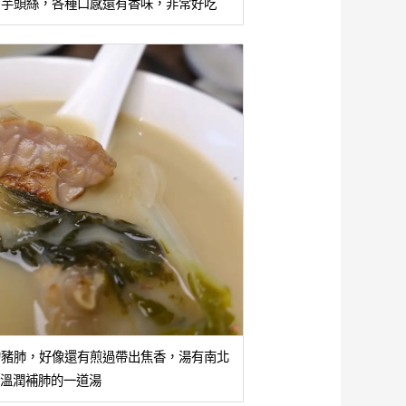
絲、芋頭絲，各種口感還有香味，非常好吃
乾的豬肺，好像還有煎過帶出焦香，湯有南北
溫潤補肺的一道湯