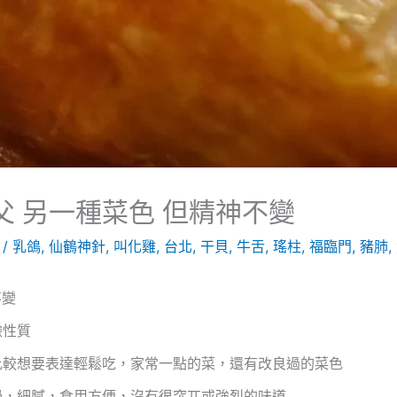
父 另一種菜色 但精神不變
1
/
乳鴿
,
仙鶴神針
,
叫化雞
,
台北
,
干貝
,
牛舌
,
瑤柱
,
福臨門
,
豬肺
,
不變
驗性質
比較想要表達輕鬆吃，家常一點的菜，還有改良過的菜色
學，細膩，食用方便，沒有很突兀或強烈的味道