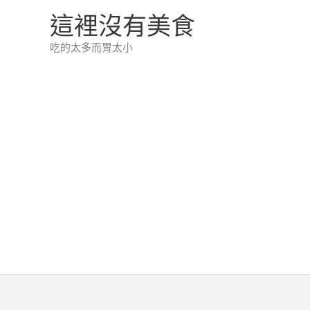
跳
這裡沒有美食
至
吃的太多而胃太小
主
要
內
容