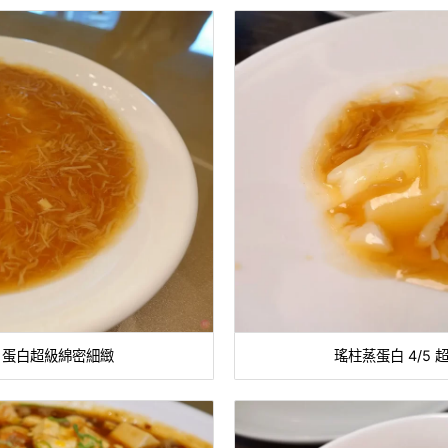
甜，蛋白超級綿密細緻
瑤柱蒸蛋白 4/5