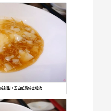
 超級鮮甜，蛋白超級綿密細緻