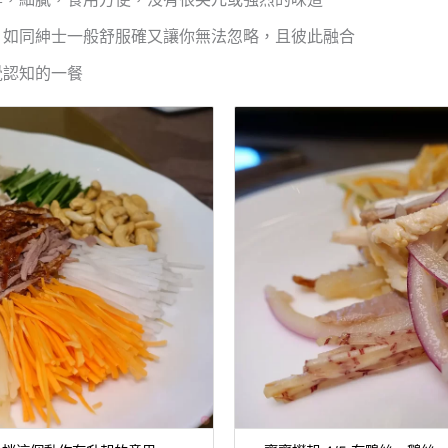
，如同紳士一般舒服確又讓你無法忽略，且彼此融合
覺認知的一餐