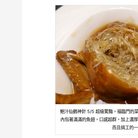
鮑汁仙鶴神針 5/5 超級驚豔，福臨門
內包著滿滿的魚翅，口感超群，加上濃
而且搞工的