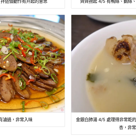
撈、拌這個動作有升起的意思
齊齊撈起 4/5 有鴨絲、鵝
，有滷過，非常入味
金銀白肺湯 4/5 處理得非常
杏，非常