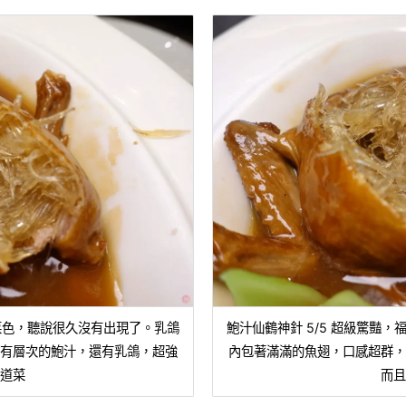
的菜色，聽說很久沒有出現了。乳鴿
鮑汁仙鶴神針 5/5 超級驚豔
厚有層次的鮑汁，還有乳鴿，超強
內包著滿滿的魚翅，口感超群，
一道菜
而且