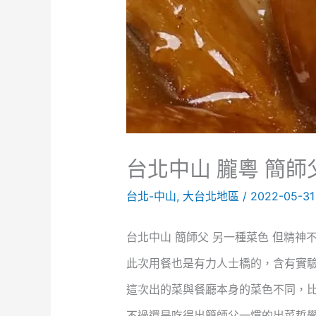
台北中山 朧粵 簡師
台北-中山
,
大台北地區
/
2022-05-3
台北中山 簡師父 另一種菜色 但精神
此次用餐也是有力人士橋的，含有實
這次出的菜與餐廳本身的菜色不同，
不過還是吃得出簡師父一慣的出菜哲