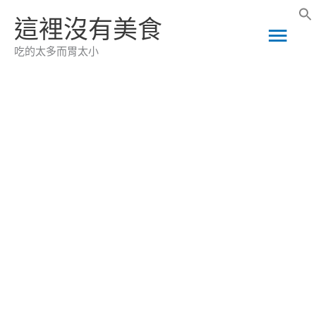
跳
這裡沒有美食
主
至
吃的太多而胃太小
主
要
要
選
內
容
單