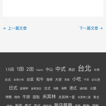
←
上一篇文章
下一篇文章
→
台北
中式
1田
2田
1.5田
中山
再訪
台南
taipei
小吃
台菜
和牛
大安
咖啡
台式
必比登
台灣小吃
宵夜
干貝
日式
港式
法式
火鍋
海鮮
晶華軒
海膽
滷肉飯
晶華酒店
米其林
牛排
甜點
米其林一星
烤鴨
燒肉
粵式
米其林二星
飯店餐廳
美國
義式
西式
鮑魚
龍蝦
紐約
高雄