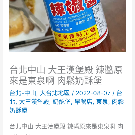
台北中山 大王漢堡殿 辣醬原
來是東泉啊 肉鬆奶酥堡
台北-中山
,
大台北地區
/
2022-08-07
/
台
北
,
大王漢堡殿
,
奶酥堡
,
早餐店
,
東泉
,
肉鬆
奶酥堡
台北中山 大王漢堡殿 辣醬原來是東泉啊 肉