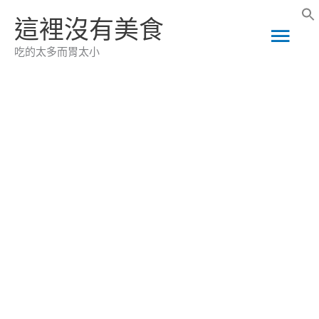
跳
這裡沒有美食
主
至
吃的太多而胃太小
主
要
要
選
內
容
單