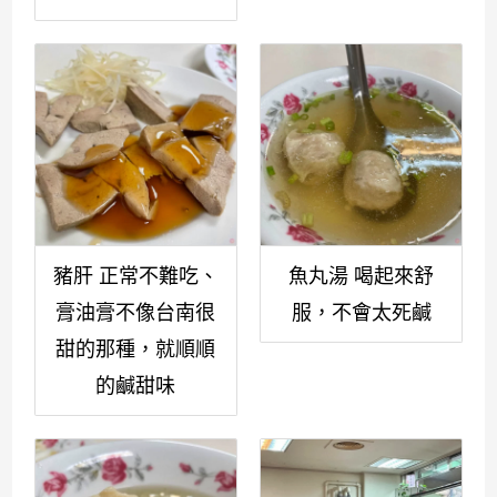
豬肝 正常不難吃、
魚丸湯 喝起來舒
膏油膏不像台南很
服，不會太死鹹
甜的那種，就順順
的鹹甜味