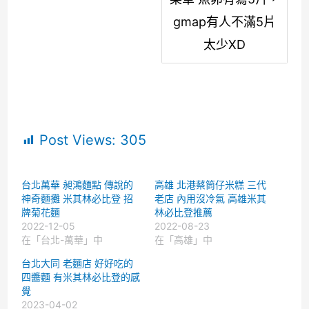
gmap有人不滿5片
太少XD
Post Views:
305
台北萬華 昶鴻麵點 傳說的
高雄 北港蔡筒仔米糕 三代
神奇麵攤 米其林必比登 招
老店 內用沒冷氣 高雄米其
牌菊花麵
林必比登推薦
2022-12-05
2022-08-23
在「台北-萬華」中
在「高雄」中
台北大同 老麵店 好好吃的
四醬麵 有米其林必比登的感
覺
2023-04-02