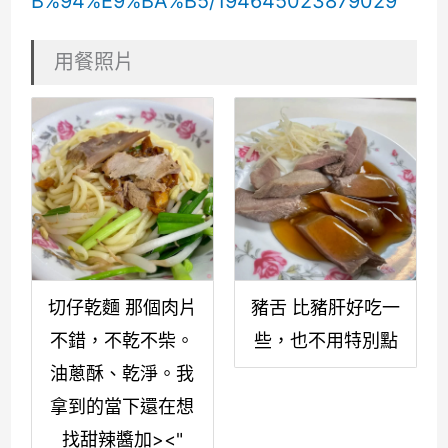
B%94%E9%BA%B5/194645023879029
用餐照片
切仔乾麵 那個肉片
豬舌 比豬肝好吃一
不錯，不乾不柴。
些，也不用特別點
油蔥酥、乾淨。我
拿到的當下還在想
找甜辣醬加><"