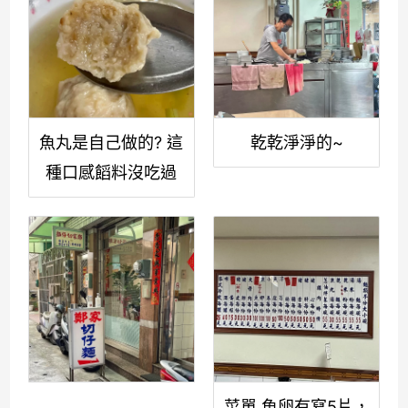
魚丸是自己做的? 這
乾乾淨淨的~
種口感饀料沒吃過
菜單 魚卵有寫5片，