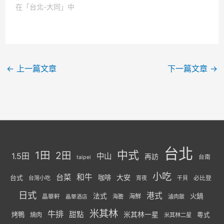
在「台北-大同」中
←
上一篇文章
下一篇文章
→
台北
中式
1田
2田
1.5田
中山
再訪
台南
taipei
小吃
台菜
和牛
大安
咖啡
台式
必比登
台灣小吃
宵夜
干貝
日式
港式
法式
火鍋
海鮮
晶華軒
海膽
滷肉飯
晶華酒店
米其林
牛排
甜點
米其林一星
烤鴨
燒肉
粵式
米其林二星