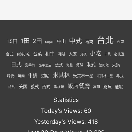
台北
中式
1田
2田
1.5田
中山
再訪
台南
taipei
小吃
台菜
和牛
大安
咖啡
台式
必比登
台灣小吃
宵夜
干貝
日式
港式
法式
火鍋
海鮮
晶華軒
海膽
滷肉飯
晶華酒店
米其林
牛排
甜點
米其林一星
烤鴨
燒肉
粵式
米其林二星
飯店餐廳
美國
義式
西式
鮑魚
龍蝦
紐約
高雄
鐵板燒
Statistics
Today's Views:
60
Yesterday's Views:
418