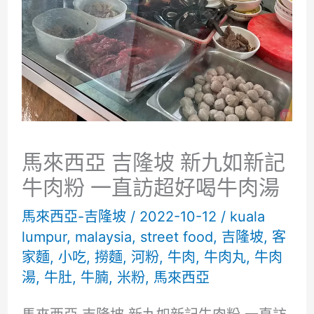
馬來西亞 吉隆坡 新九如新記
牛肉粉 一直訪超好喝牛肉湯
馬來西亞-吉隆坡
/
2022-10-12
/
kuala
lumpur
,
malaysia
,
street food
,
吉隆坡
,
客
家麵
,
小吃
,
撈麵
,
河粉
,
牛肉
,
牛肉丸
,
牛肉
湯
,
牛肚
,
牛腩
,
米粉
,
馬來西亞