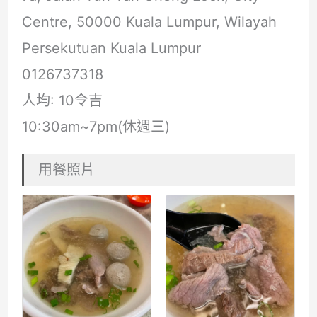
Centre, 50000 Kuala Lumpur, Wilayah
Persekutuan Kuala Lumpur
0126737318
人均: 10令吉
10:30am~7pm(休週三)
用餐照片