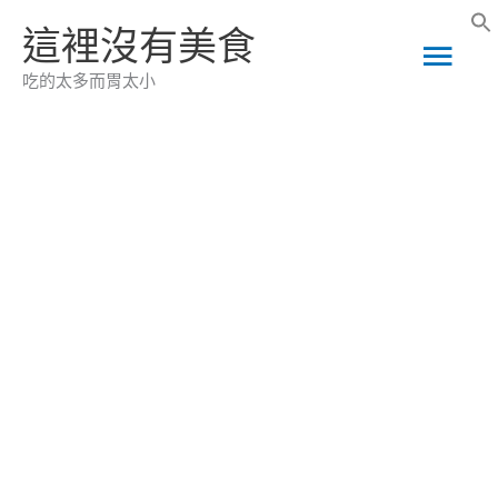
跳
這裡沒有美食
主
至
吃的太多而胃太小
主
要
要
選
內
容
單