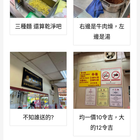
三種麵 還算乾淨吧
右邊是牛肉燥，左
邊是湯
不知誰送的?
均一價10令吉，大
的12令吉