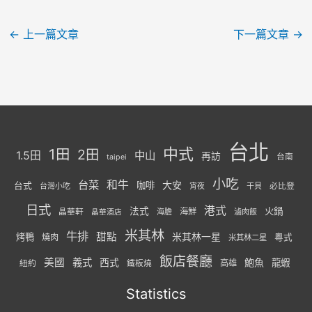
←
上一篇文章
下一篇文章
→
台北
中式
1田
2田
1.5田
中山
再訪
台南
taipei
小吃
台菜
和牛
大安
咖啡
台式
必比登
台灣小吃
宵夜
干貝
日式
港式
法式
火鍋
海鮮
晶華軒
海膽
滷肉飯
晶華酒店
米其林
牛排
甜點
米其林一星
烤鴨
燒肉
粵式
米其林二星
飯店餐廳
美國
義式
西式
鮑魚
龍蝦
紐約
高雄
鐵板燒
Statistics