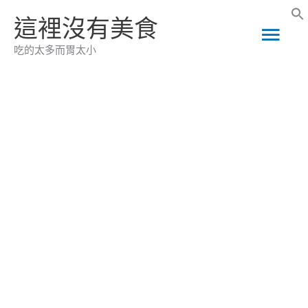
跳
這裡沒有美食
主
至
吃的太多而胃太小
主
要
要
選
內
容
單