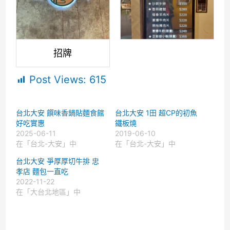
招牌
Post Views:
615
台北大安 饌味香鍋貼麵食館
台北大安 1田 超CP的初魚
好吃實惠
鐵板燒
2025-06-11
2019-06-10
在「台北-大安」中
在「台北-大安」中
台北大安 爭厚厚切牛排 忠
孝店 麵包一直吃
2022-11-22
在「大台北地區」中