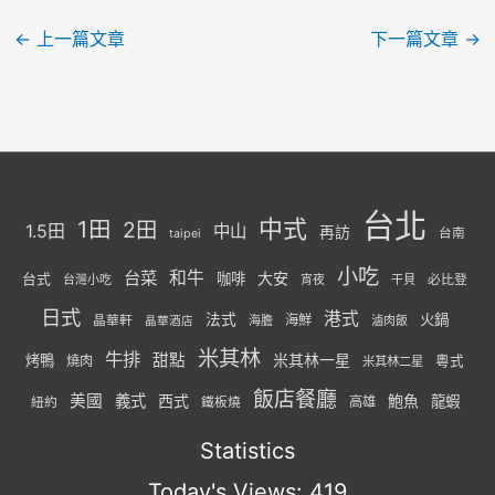
←
上一篇文章
下一篇文章
→
台北
中式
1田
2田
1.5田
中山
再訪
台南
taipei
小吃
台菜
和牛
大安
咖啡
台式
必比登
台灣小吃
宵夜
干貝
日式
港式
法式
火鍋
海鮮
晶華軒
海膽
滷肉飯
晶華酒店
米其林
牛排
甜點
米其林一星
烤鴨
燒肉
粵式
米其林二星
飯店餐廳
美國
義式
西式
鮑魚
龍蝦
紐約
高雄
鐵板燒
Statistics
Today's Views:
419