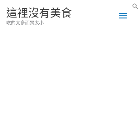
跳
這裡沒有美食
主
至
吃的太多而胃太小
主
要
要
選
內
容
單