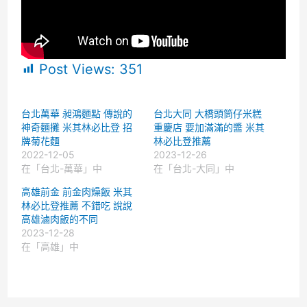
Post Views:
351
台北萬華 昶鴻麵點 傳說的
台北大同 大橋頭筒仔米糕
神奇麵攤 米其林必比登 招
重慶店 要加滿滿的醬 米其
牌菊花麵
林必比登推薦
2022-12-05
2023-12-26
在「台北-萬華」中
在「台北-大同」中
高雄前金 前金肉燥飯 米其
林必比登推薦 不錯吃 說說
高雄滷肉飯的不同
2023-12-28
在「高雄」中