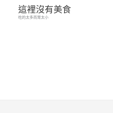
跳
這裡沒有美食
至
吃的太多而胃太小
主
要
內
容