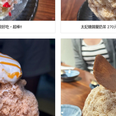
很好吃，超棒!!
太妃糖錫蘭奶茶 27