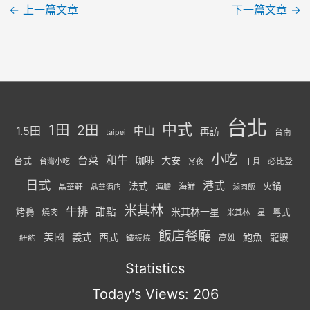
←
上一篇文章
下一篇文章
→
台北
中式
1田
2田
1.5田
中山
再訪
台南
taipei
小吃
台菜
和牛
大安
咖啡
台式
必比登
台灣小吃
宵夜
干貝
日式
港式
法式
火鍋
海鮮
晶華軒
海膽
滷肉飯
晶華酒店
米其林
牛排
甜點
米其林一星
烤鴨
燒肉
粵式
米其林二星
飯店餐廳
美國
義式
西式
鮑魚
龍蝦
紐約
高雄
鐵板燒
Statistics
Today's Views:
206