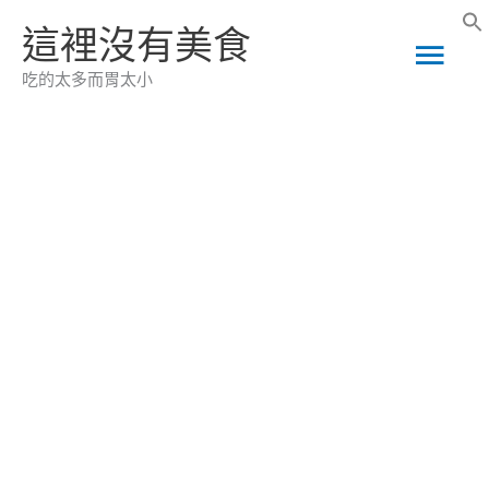
跳
這裡沒有美食
主
至
吃的太多而胃太小
主
要
要
選
內
容
單