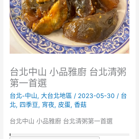
台北中山 小品雅廚 台北清粥
第一首選
台北-中山
,
大台北地區
/
2023-05-30
/
台
北
,
四季豆
,
宵夜
,
皮蛋
,
香菇
台北中山 小品雅廚 台北清粥第一首選