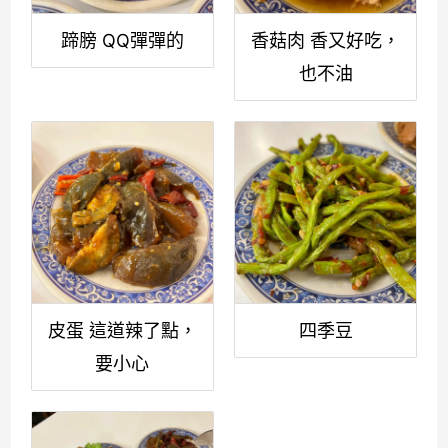
蹄膀 QQ彈彈的
香菇肉 香又好吃，
也不油
皮蛋 這道辣了點，
四季豆
要小心