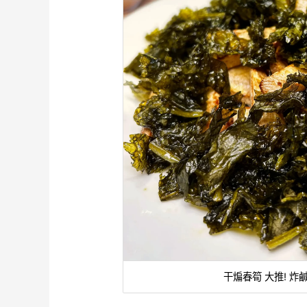
干煸春筍 大推! 炸