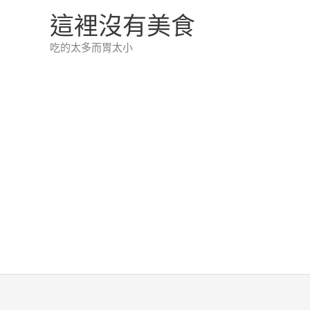
跳
這裡沒有美食
至
吃的太多而胃太小
主
要
內
容