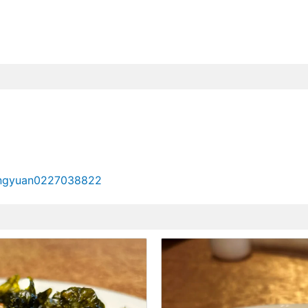
ongyuan0227038822