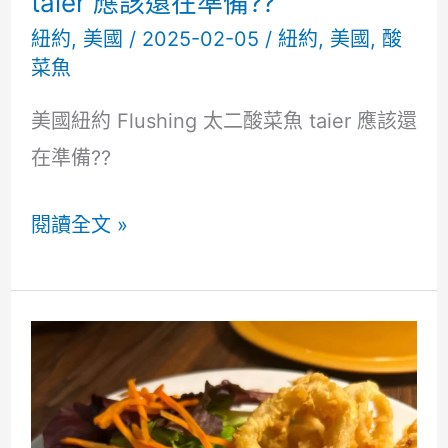
taier 應該還在準備??
紐約
,
美國
/
2025-02-05
/
紐約
,
美國
,
酸
菜魚
美國紐約 Flushing 太二酸菜魚 taier 應該還
在準備??
美
閱讀全文 »
國
紐
約
Flushing
太
二