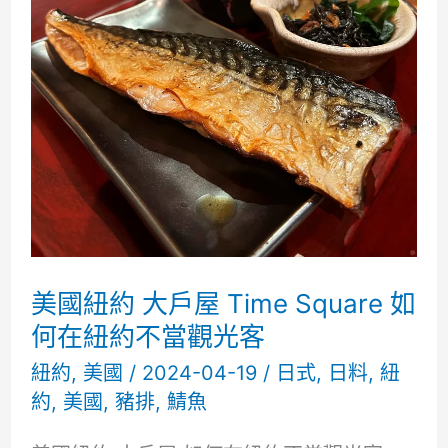
好
強
的
高
檔
飲
料
ft.
美國紐約 大戶屋 Time Square 如
五
何在紐約不當觀光客
十
紐約
,
美國
/
2024-04-19
/
日式
,
日料
,
紐
約
,
美國
,
豬排
,
鯖魚
嵐