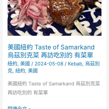
Co.)
泰
式
簡
單
美國紐約 Taste of Samarkand
吃
烏茲別克菜 再訪吃別的 有菜單
紐約
,
美國
/
2024-05-08
/
Kebab
,
烏茲別
克
,
紐約
,
美國
美國紐約 Taste of Samarkand 烏茲別克菜
再訪吃別的 有菜單
美
閱讀全文 »