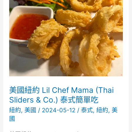
酸
菜
魚
taier
應
該
還
在
美國紐約 Lil Chef Mama (Thai
準
Sliders & Co.) 泰式簡單吃
備??
紐約
,
美國
/
2024-05-12
/
泰式
,
紐約
,
美
國