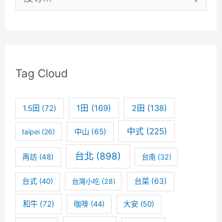
尋
在
紐
關
約
鍵
不
Tag Cloud
字
當
:
觀
1田
(169)
2田
(138)
1.5田
(72)
光
中式
(225)
中山
(65)
taipei
(26)
客
台北
(898)
再訪
(48)
台南
(32)
台菜
(63)
台式
(40)
台灣小吃
(28)
和牛
(72)
咖啡
(44)
大安
(50)