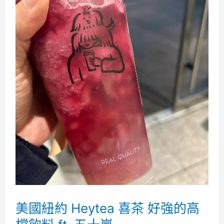
Keen
steakhouse
再
訪
只
吃
菲
力
之
後
再
美國紐約 Heytea 喜茶 好強的高
也