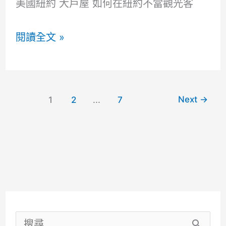
美國紐約 大戶屋 如何在紐約不當觀光客
美
閱讀全文 »
國
紐
約
Next
→
1
2
...
7
大
戶
屋
Time
Square
如
搜
何