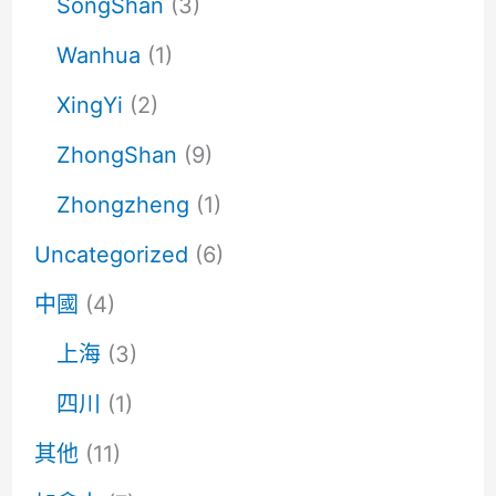
SongShan
(3)
Wanhua
(1)
XingYi
(2)
ZhongShan
(9)
Zhongzheng
(1)
Uncategorized
(6)
中國
(4)
上海
(3)
四川
(1)
其他
(11)