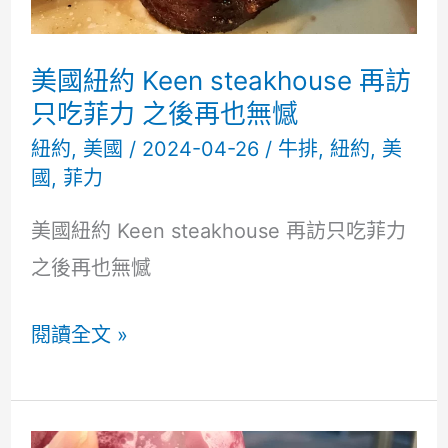
訪
吃
美國紐約 Keen steakhouse 再訪
別
只吃菲力 之後再也無憾
的
紐約
,
美國
/
2024-04-26
/
牛排
,
紐約
,
美
國
,
菲力
有
菜
美國紐約 Keen steakhouse 再訪只吃菲力
單
之後再也無憾
美
閱讀全文 »
國
紐
約