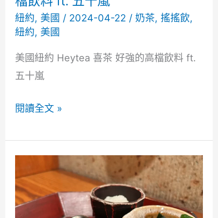
檔飲料 ft. 五十嵐
無
紐約
,
美國
/
2024-04-22
/
奶茶
,
搖搖飲
,
紐約
,
美國
憾
美國紐約 Heytea 喜茶 好強的高檔飲料 ft.
五十嵐
美
閱讀全文 »
國
紐
約
Heytea
喜
茶