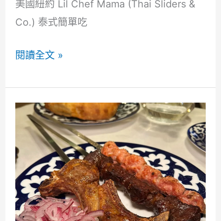
美國紐約 Lil Chef Mama (Thai Sliders &
Co.) 泰式簡單吃
美
閱讀全文 »
國
紐
約
Lil
Chef
Mama
(Thai
Sliders
&