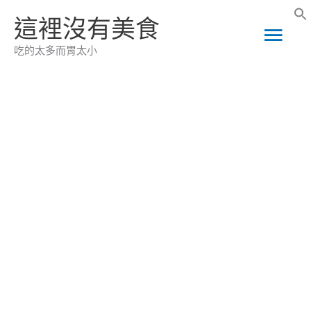
跳
這裡沒有美食
主
至
吃的太多而胃太小
主
要
要
選
內
容
單