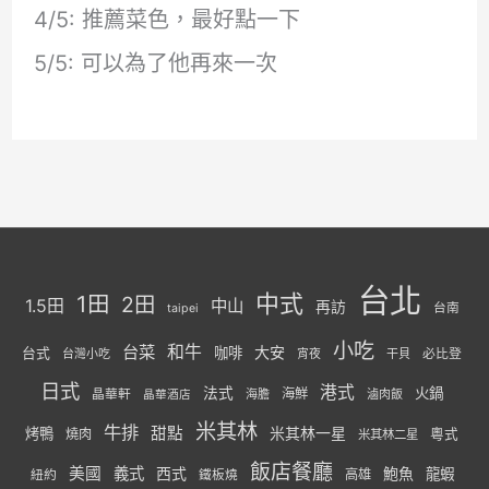
4/5: 推薦菜色，最好點一下
5/5: 可以為了他再來一次
台北
中式
1田
2田
1.5田
中山
再訪
台南
taipei
小吃
台菜
和牛
大安
咖啡
台式
必比登
台灣小吃
宵夜
干貝
日式
港式
法式
火鍋
海鮮
晶華軒
海膽
滷肉飯
晶華酒店
米其林
牛排
甜點
米其林一星
烤鴨
燒肉
粵式
米其林二星
飯店餐廳
美國
義式
西式
鮑魚
龍蝦
紐約
高雄
鐵板燒