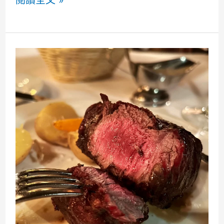
國
紐
約
Taste
of
Samarkand
烏
茲
別
克
菜
再