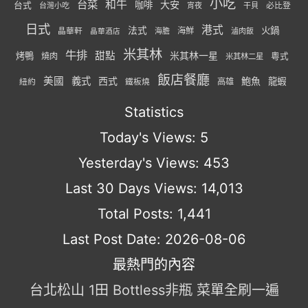
小吃
台菜
和牛
大安
咖啡
台式
必比登
台灣小吃
宵夜
干貝
日式
港式
法式
火鍋
海鮮
晶華軒
海膽
滷肉飯
晶華酒店
米其林
牛排
甜點
米其林一星
烤鴨
燒肉
粵式
米其林二星
飯店餐廳
美國
義式
西式
鮑魚
龍蝦
紐約
高雄
鐵板燒
Statistics
Today's Views:
5
Yesterday's Views:
453
Last 30 Days Views:
14,013
Total Posts:
1,441
Last Post Date:
2026-08-06
最熱門的內容
台北松山 1田 Bottless非瓶 菜單全刷一遍