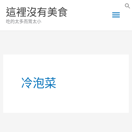
跳
這裡沒有美食
主
至
吃的太多而胃太小
主
要
要
選
內
容
單
冷泡菜