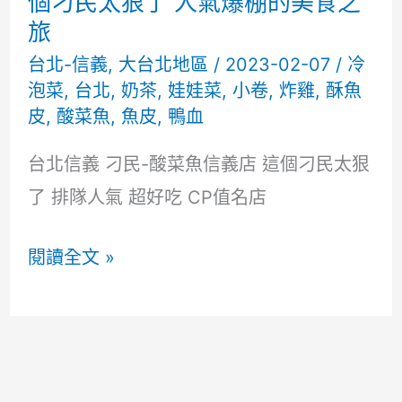
個刁民太狠了 人氣爆棚的美食之
旅
台北-信義
,
大台北地區
/
2023-02-07
/
冷
泡菜
,
台北
,
奶茶
,
娃娃菜
,
小卷
,
炸雞
,
酥魚
皮
,
酸菜魚
,
魚皮
,
鴨血
台北信義 刁民-酸菜魚信義店 這個刁民太狠
了 排隊人氣 超好吃 CP值名店
台
閱讀全文 »
北
信
義
刁