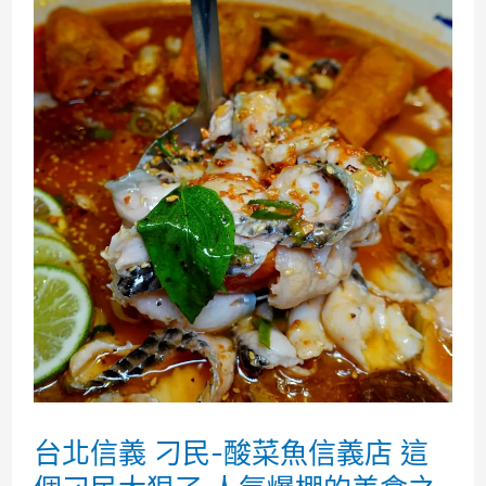
台北信義 刁民-酸菜魚信義店 這