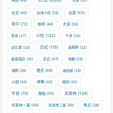
再訪
(48)
台南
(32)
狠
台菜
(63)
台式
(40)
台灣小吃
(28)
了
人
和牛
(72)
咖啡
(44)
大安
(50)
氣
小吃
(132)
宵夜
(27)
干貝
(28)
爆
日式
(115)
必比登
(33)
晶華軒
(32)
棚
晶華酒店
(26)
法式
(47)
海膽
(28)
的
美
港式
(69)
海鮮
(36)
滷肉飯
(28)
食
火鍋
(45)
烤鴨
(43)
燒肉
(35)
之
米其林
(134)
牛排
(78)
甜點
(55)
旅
米其林一星
(49)
米其林二星
(30)
粵式
(38)