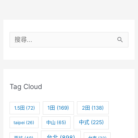
民-
酸
菜
搜
魚
尋
信
關
義
鍵
店
Tag Cloud
這
字
個
:
1田
(169)
2田
(138)
1.5田
(72)
刁
民
中式
(225)
中山
(65)
taipei
(26)
太
台北
(898)