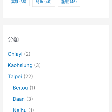
高雄
(35)
鮑魚
(49)
龍蝦
(45)
分類
Chiayi
(2)
Kaohsiung
(3)
Taipei
(22)
Beitou
(1)
Daan
(3)
Neihu
(1)