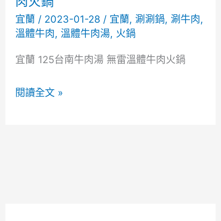
肉火鍋
宜蘭
/
2023-01-28
/
宜蘭
,
涮涮鍋
,
涮牛肉
,
溫體牛肉
,
溫體牛肉湯
,
火鍋
宜蘭 125台南牛肉湯 無雷溫體牛肉火鍋
宜
閱讀全文 »
蘭
125
台
南
牛
肉
湯