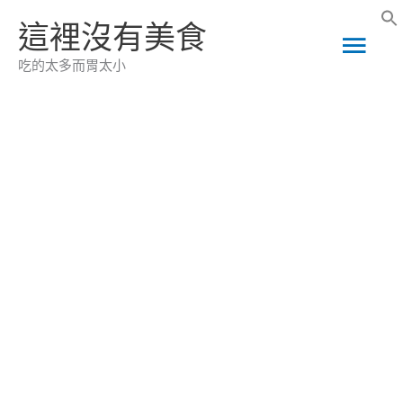
跳
這裡沒有美食
主
至
吃的太多而胃太小
主
要
要
選
內
容
單