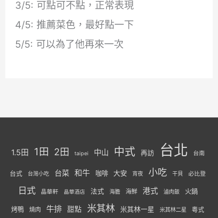
3/5: 可點可不點，正常表現
4/5: 推薦菜色，最好點一下
5/5: 可以為了他再來一次
台北
中式
1田
2田
1.5田
中山
再訪
台南
taipei
小吃
台菜
和牛
大安
咖啡
台式
必比登
台灣小吃
宵夜
干貝
日式
港式
法式
火鍋
海鮮
晶華軒
海膽
滷肉飯
晶華酒店
米其林
牛排
甜點
米其林一星
烤鴨
燒肉
粵式
米其林二星