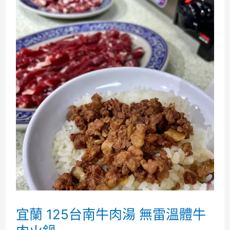
宜蘭 125台南牛肉湯 無雷溫體牛