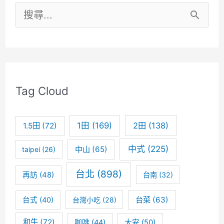
搜
無
尋
雷
關
溫
鍵
體
Tag Cloud
牛
字
肉
:
1田
(169)
2田
(138)
1.5田
(72)
火
鍋
中式
(225)
中山
(65)
taipei
(26)
台北
(898)
再訪
(48)
台南
(32)
台菜
(63)
台式
(40)
台灣小吃
(28)
和牛
(72)
咖啡
(44)
大安
(50)