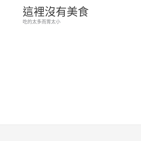
跳
這裡沒有美食
至
吃的太多而胃太小
主
要
內
容