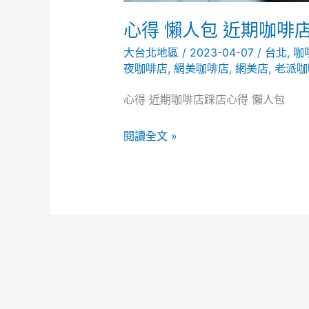
心得 懶人包 近期咖啡
大台北地區
/
2023-04-07
/
台北
,
咖
夜咖啡店
,
網美咖啡店
,
網美店
,
老派咖
心得 近期咖啡店踩店心得 懶人包
心
閱讀全文 »
得
懶
人
包
近
期
咖
啡