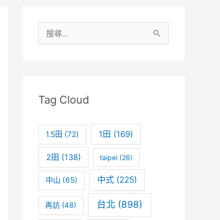
搜
尋
關
鍵
字
Tag Cloud
:
1田
(169)
1.5田
(72)
2田
(138)
taipei
(26)
中式
(225)
中山
(65)
台北
(898)
再訪
(48)