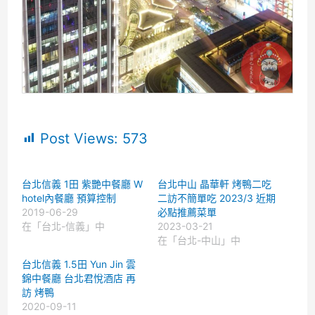
Post Views:
573
台北信義 1田 紫艷中餐廳 W
台北中山 晶華軒 烤鴨二吃
hotel內餐廳 預算控制
二訪不簡單吃 2023/3 近期
2019-06-29
必點推薦菜單
在「台北-信義」中
2023-03-21
在「台北-中山」中
台北信義 1.5田 Yun Jin 雲
錦中餐廳 台北君悅酒店 再
訪 烤鴨
2020-09-11