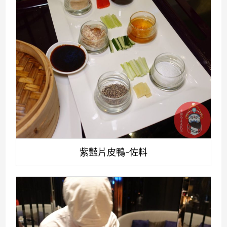
紫豔片皮鴨-佐料