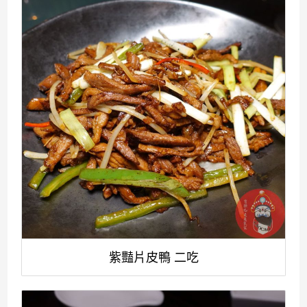
紫豔片皮鴨 二吃