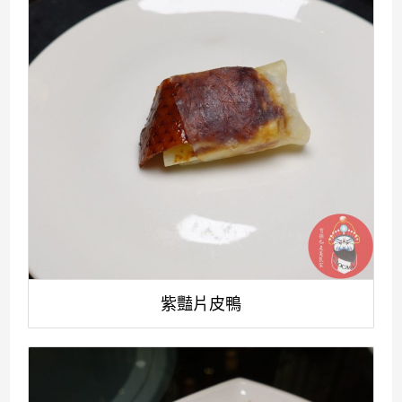
紫豔片皮鴨