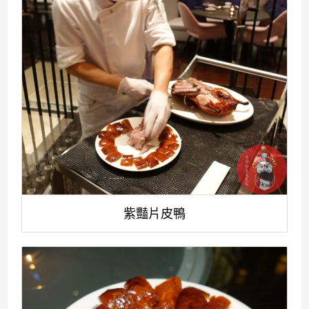
紫豔片皮鴨