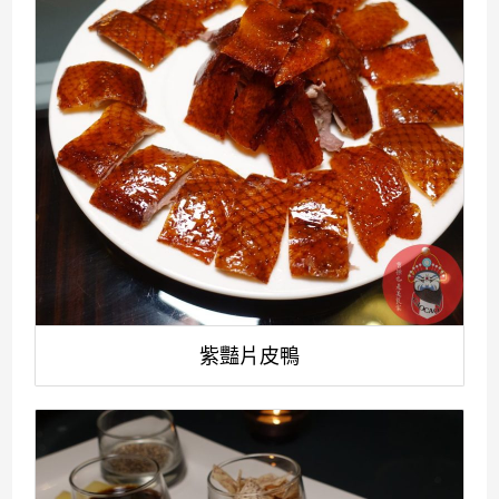
紫豔片皮鴨