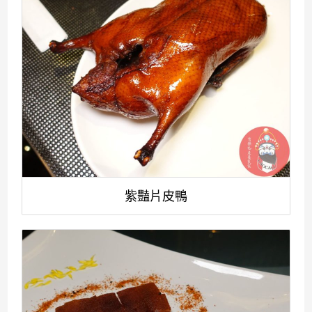
紫豔片皮鴨