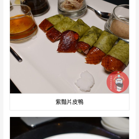
紫豔片皮鴨