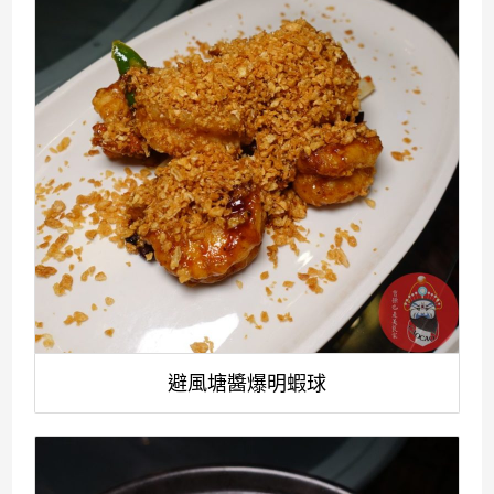
避風塘醬爆明蝦球