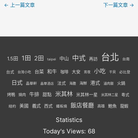
←
上一篇文章
下一篇文章
→
台北
中式
1田
2田
1.5田
中山
再訪
台南
taipei
小吃
台菜
和牛
大安
咖啡
台式
必比登
台灣小吃
宵夜
干貝
日式
港式
法式
火鍋
海鮮
晶華軒
海膽
滷肉飯
晶華酒店
米其林
牛排
甜點
米其林一星
烤鴨
燒肉
粵式
米其林二星
飯店餐廳
美國
義式
西式
鮑魚
龍蝦
紐約
高雄
鐵板燒
Statistics
Today's Views:
68