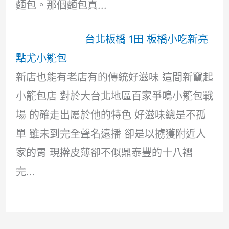
麵包。那個麵包真...
台北板橋 1田 板橋小吃新亮
點尤小籠包
新店也能有老店有的傳統好滋味 這間新竄起
小籠包店 對於大台北地區百家爭鳴小籠包戰
場 的確走出屬於他的特色 好滋味總是不孤
單 雖未到完全聲名遠播 卻是以擄獲附近人
家的胃 現擀皮薄卻不似鼎泰豐的十八褶
完...