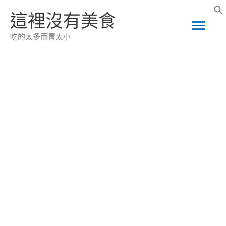
跳
這裡沒有美食
主
至
吃的太多而胃太小
主
要
要
選
內
容
單