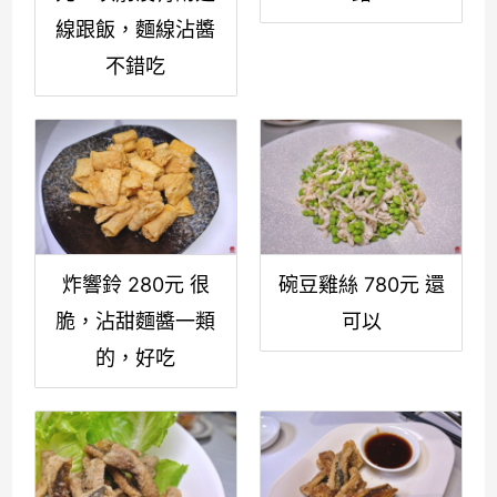
線跟飯，麵線沾醬
不錯吃
炸響鈴 280元 很
碗豆雞絲 780元 還
脆，沾甜麵醬一類
可以
的，好吃