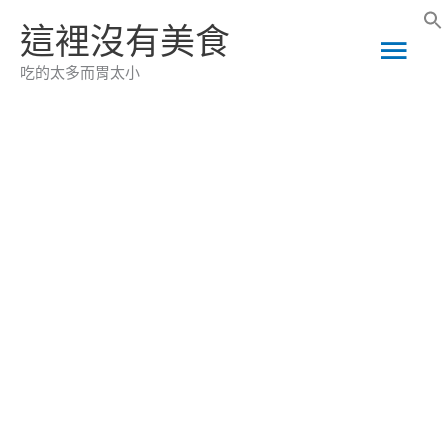
跳
這裡沒有美食
主
至
吃的太多而胃太小
主
要
要
選
內
容
單