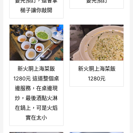
要先預訂，還會拿
要先預訂
槌子讓你敲開
新火胴上海菜飯
新火胴上海菜飯
1280元 這道整個桌
1280元
邊服務，在桌邊現
炒，最後酒點火淋
在鍋上，可是火熖
實在太小