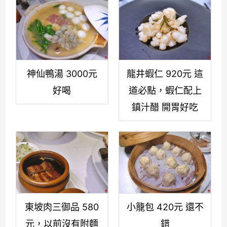
神仙鴨湯 3000元
龍井蝦仁 920元 這
好喝
道必點，蝦仁配上
鎮汁醋 開胃好吃
東坡肉三御品 580
小籠包 420元 還不
元，以前沒有附麵
錯