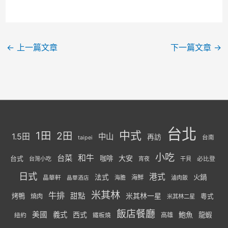
←
上一篇文章
下一篇文章
→
台北
中式
1田
2田
1.5田
中山
再訪
台南
taipei
小吃
台菜
和牛
大安
咖啡
台式
必比登
台灣小吃
宵夜
干貝
日式
港式
法式
火鍋
海鮮
晶華軒
海膽
滷肉飯
晶華酒店
米其林
牛排
甜點
米其林一星
烤鴨
燒肉
粵式
米其林二星
飯店餐廳
美國
義式
西式
鮑魚
龍蝦
紐約
高雄
鐵板燒