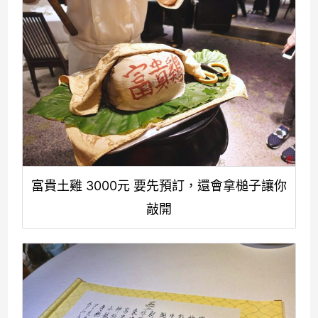
富貴土雞 3000元 要先預訂，還會拿槌子讓你
敲開