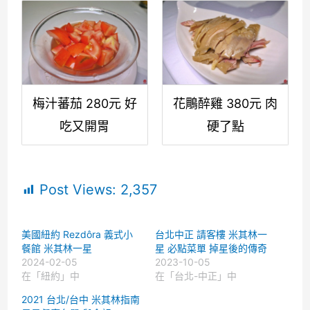
梅汁蕃茄 280元 好
花鵰醉雞 380元 肉
吃又開胃
硬了點
Post Views:
2,357
美國紐約 Rezdôra 義式小
台北中正 請客樓 米其林一
餐館 米其林一星
星 必點菜單 掉星後的傳奇
2024-02-05
2023-10-05
在「紐約」中
在「台北-中正」中
2021 台北/台中 米其林指南