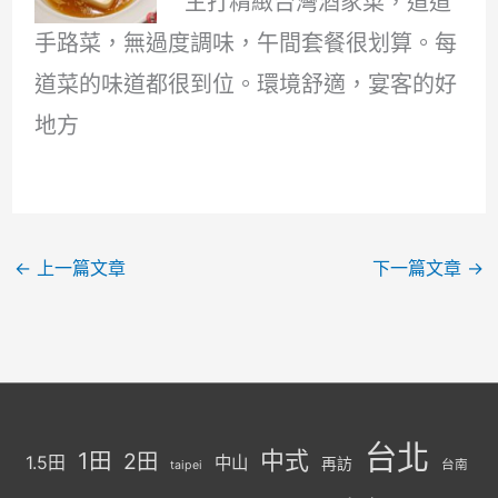
主打精緻台灣酒家菜，道道
手路菜，無過度調味，午間套餐很划算。每
道菜的味道都很到位。環境舒適，宴客的好
地方
←
上一篇文章
下一篇文章
→
台北
中式
1田
2田
1.5田
中山
再訪
台南
taipei