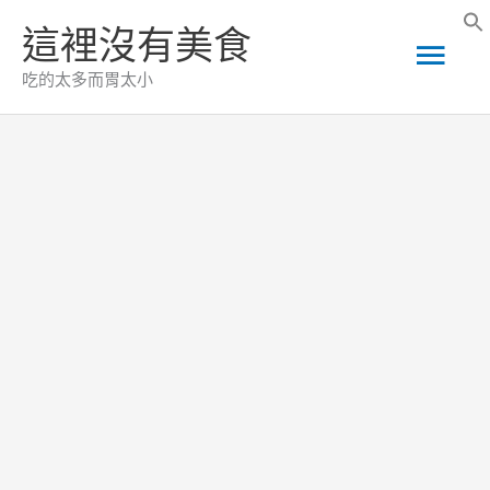
跳
這裡沒有美食
主
至
吃的太多而胃太小
主
要
要
選
內
容
單