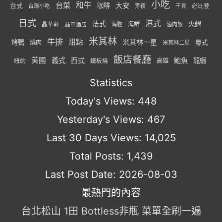
小吃
台菜
和牛
大安
咖啡
台式
台灣小吃
宵夜
干貝
必比登
日式
港式
法式
火鍋
海鮮
晶華軒
海膽
滷肉飯
晶華酒店
米其林
牛排
甜點
米其林一星
烤鴨
燒肉
粵式
米其林二星
飯店餐廳
美國
義式
西式
鮑魚
龍蝦
紐約
高雄
鐵板燒
Statistics
Today's Views:
448
Yesterday's Views:
467
Last 30 Days Views:
14,025
Total Posts:
1,439
Last Post Date:
2026-08-03
最熱門的內容
台北松山 1田 Bottless非瓶 菜單全刷一遍