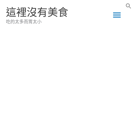
跳
這裡沒有美食
主
至
吃的太多而胃太小
主
要
要
選
內
容
單