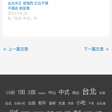
台北中正 草頭西 訂位不理
不理店 刷菜單
2022-04-20
在「台北-中正」中
←
上一篇文章
下一篇文章
→
台北
中式
1田
2田
1.5田
中山
再訪
台南
taipei
小吃
台菜
和牛
大安
咖啡
台式
必比登
台灣小吃
宵夜
干貝
日式