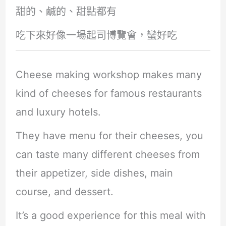
甜的、鹹的、甜點都有
吃下來好像一場起司博覽會，蠻好吃
Cheese making workshop makes many
kind of cheeses for famous restaurants
and luxury hotels.
They have menu for their cheeses, you
can taste many different cheeses from
their appetizer, side dishes, main
course, and dessert.
It’s a good experience for this meal with