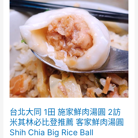
田
巷
子
龍
(談
話
頭)
家
常
菜
台北大同 1田 施家鮮肉湯圓 2訪
2021
米其林必比登推薦 客家鮮肉湯圓
台
Shih Chia Big Rice Ball