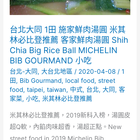
酪
吃
坊/
起
台北大同 1田 施家鮮肉湯圓 米其
司
林必比登推薦 客家鮮肉湯圓 Shih
吧
Chia Big Rice Ball MICHELIN
BIB GOURMAND 小吃
刷
台北-大同
,
大台北地區
/
2020-04-08
/
1
菜
田
,
Bib Gourmand
,
local food
,
street
單
food
,
taipei
,
taiwan
,
中式
,
台北
,
大同
,
客
Man
家菜
,
小吃
,
米其林必比登推薦
Mano
米其林必比登推薦，2019新科入榜，湯圓皮
Cheese
超Q軟，內餡肉味超香，湯超正點。New
Making
street food in 2019 Michelin Bib