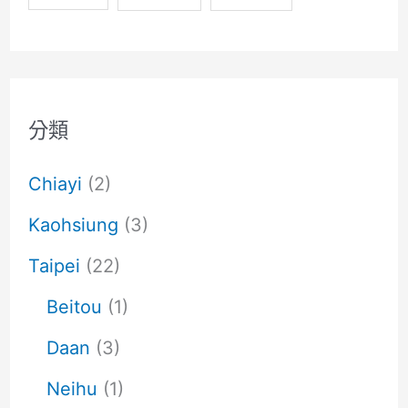
BIB
GOURMAND
小
吃
分類
Chiayi
(2)
Kaohsiung
(3)
Taipei
(22)
Beitou
(1)
Daan
(3)
Neihu
(1)