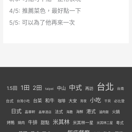
4/5: 推薦菜色，最好點一下
5/5: 可以為了他再來一次
台北
中式
1田
2田
1.5田
中山
再訪
台南
taipei
小吃
台菜
和牛
大安
咖啡
台式
必比登
台灣小吃
宵夜
干貝
日式
港式
法式
火鍋
海鮮
晶華軒
海膽
滷肉飯
晶華酒店
米其林
牛排
甜點
米其林一星
烤鴨
燒肉
粵式
米其林二星