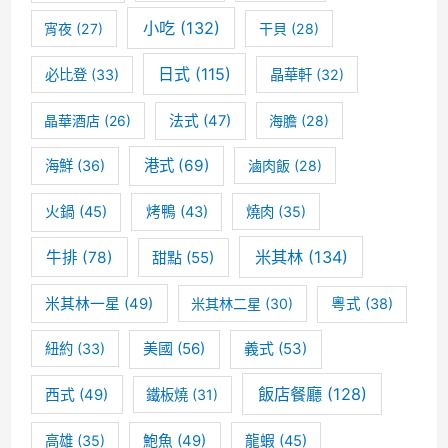
客
小吃
(132)
宵夜
(27)
干貝
(28)
家
日式
(115)
必比登
(33)
晶華軒
(32)
鮮
晶華酒店
(26)
法式
(47)
海膽
(28)
肉
湯
港式
(69)
海鮮
(36)
滷肉飯
(28)
圓
火鍋
(45)
烤鴨
(43)
燒肉
(35)
Shih
米其林
(134)
牛排
(78)
甜點
(55)
Chia
米其林一星
(49)
米其林二星
(30)
粵式
(38)
Big
Rice
美國
(56)
義式
(53)
紐約
(33)
Ball
飯店餐廳
(128)
西式
(49)
鐵板燒
(31)
MICHELIN
高雄
(35)
鮑魚
(49)
龍蝦
(45)