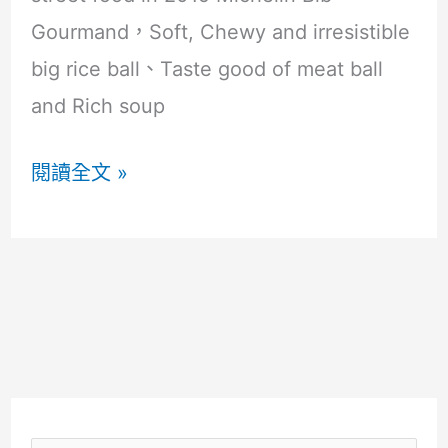
Bar/Workshop
Gourmand，Soft, Chewy and irresistible
big rice ball、Taste good of meat ball
and Rich soup
台
閱讀全文 »
北
大
同
1
田
施
家