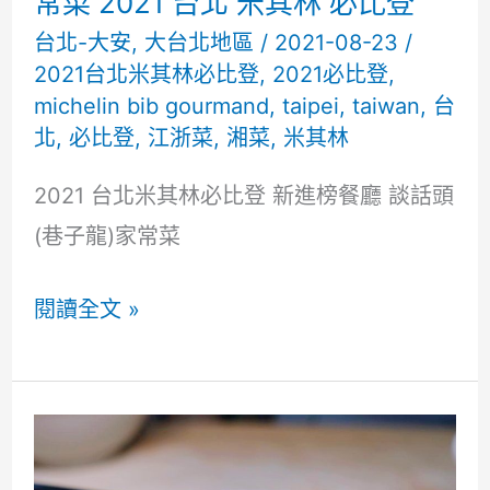
常菜 2021 台北 米其林 必比登
台北-大安
,
大台北地區
/
2021-08-23
/
2021台北米其林必比登
,
2021必比登
,
michelin bib gourmand
,
taipei
,
taiwan
,
台
北
,
必比登
,
江浙菜
,
湘菜
,
米其林
2021 台北米其林必比登 新進榜餐廳 談話頭
(巷子龍)家常菜
台
閱讀全文 »
北
大
安
1