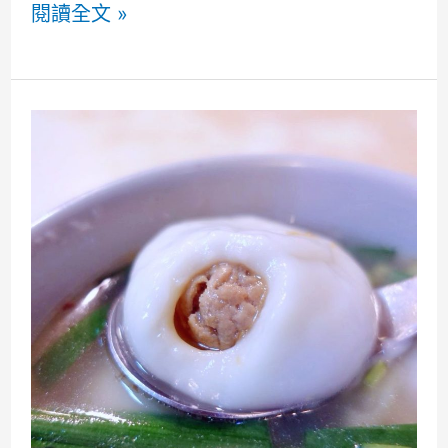
台
閱讀全文 »
肉
北
湯
大
圓
同
Shih
1
Chia
田
Big
Man
Rice
Mano
Ball
慢
MICHELIN
慢
BIB
弄‧
GOURMAND
乳
小