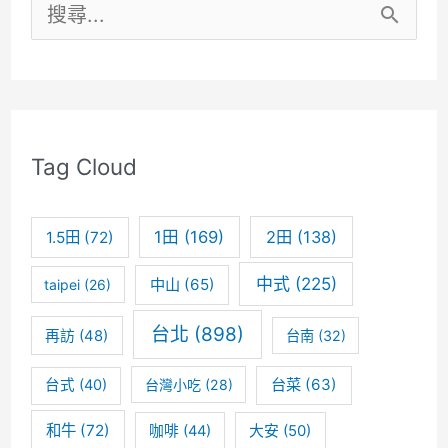
搜
鮮
尋
肉
關
湯
鍵
圓
Tag Cloud
米
字
其
:
1田
(169)
2田
(138)
1.5田
(72)
林
必
中式
(225)
中山
(65)
taipei
(26)
比
台北
(898)
再訪
(48)
台南
(32)
登
台菜
(63)
台式
(40)
台灣小吃
(28)
推
薦
和牛
(72)
咖啡
(44)
大安
(50)