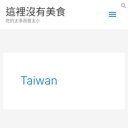
跳
這裡沒有美食
主
至
吃的太多而胃太小
主
要
要
選
內
容
單
Taiwan