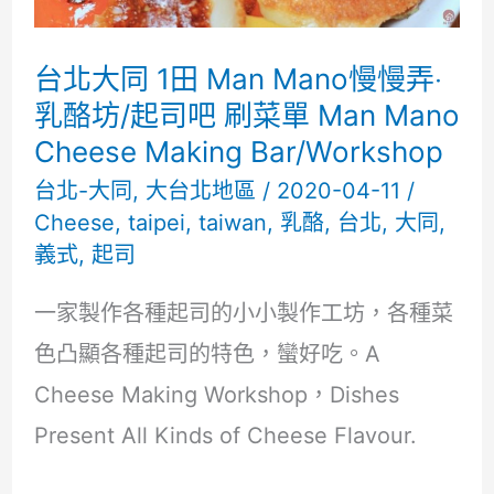
訪
米
台北大同 1田 Man Mano慢慢弄‧
其
乳酪坊/起司吧 刷菜單 Man Mano
林
Cheese Making Bar/Workshop
必
台北-大同
,
大台北地區
/
2020-04-11
/
Cheese
,
taipei
,
taiwan
,
乳酪
,
台北
,
大同
,
比
義式
,
起司
登
推
一家製作各種起司的小小製作工坊，各種菜
薦
色凸顯各種起司的特色，蠻好吃。A
客
Cheese Making Workshop，Dishes
家
Present All Kinds of Cheese Flavour.
鮮