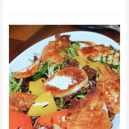
北
大
同
1
田
施
家
鮮
肉
湯
圓
2