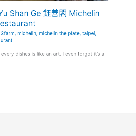
 Yu Shan Ge 鈺善閣 Michelin
restaurant
/
2farm
,
michelin
,
michelin the plate
,
taipei
,
aurant
ery dishes is like an art. I even forgot it’s a