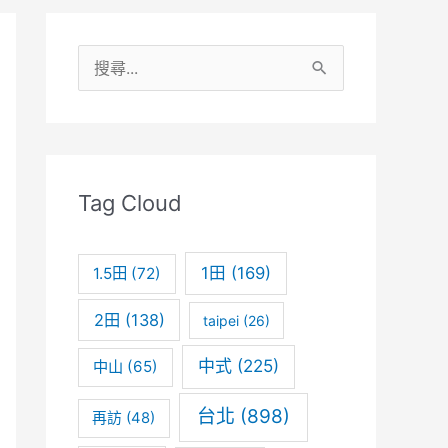
搜
尋
關
鍵
字
Tag Cloud
:
1田
(169)
1.5田
(72)
2田
(138)
taipei
(26)
中式
(225)
中山
(65)
台北
(898)
再訪
(48)