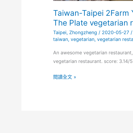
Taiwan-Taipei 2Farm
The Plate vegetarian 
Taipei
,
Zhongzheng
/
2020-05-27
taiwan
,
vegetarian
,
vegetarian rest
An awesome vegetarian restaurant, ev
vegetarian restaurant. score: 3.14/5
Taiwan-
閱讀全文 »
Taipei
2Farm
Yu
Shan
Ge
鈺