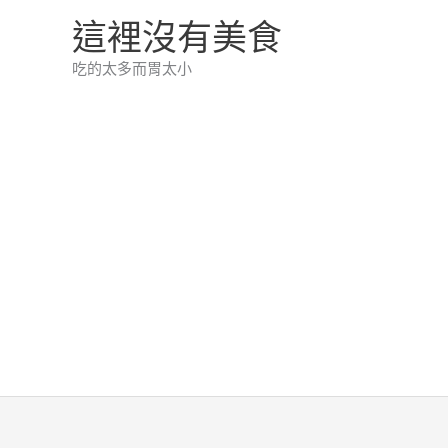
跳
這裡沒有美食
至
吃的太多而胃太小
主
要
內
容